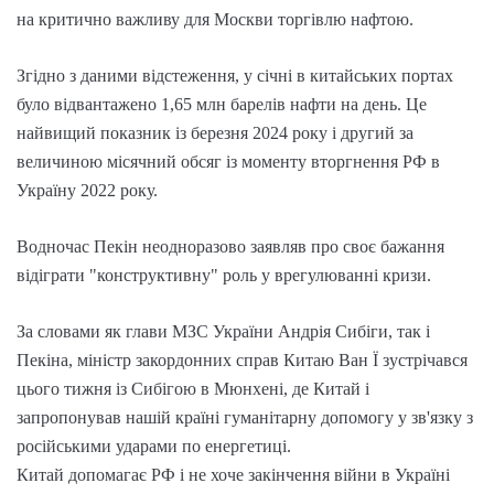
на критично важливу для Москви торгівлю нафтою.
Згідно з даними відстеження, у січні в китайських портах
було відвантажено 1,65 млн барелів нафти на день. Це
найвищий показник із березня 2024 року і другий за
величиною місячний обсяг із моменту вторгнення РФ в
Україну 2022 року.
Водночас Пекін неодноразово заявляв про своє бажання
відіграти "конструктивну" роль у врегулюванні кризи.
За словами як глави МЗС України Андрія Сибіги, так і
Пекіна, міністр закордонних справ Китаю Ван Ї зустрічався
цього тижня із Сибігою в Мюнхені, де Китай і
запропонував нашій країні гуманітарну допомогу у зв'язку з
російськими ударами по енергетиці.
Китай допомагає РФ і не хоче закінчення війни в Україні