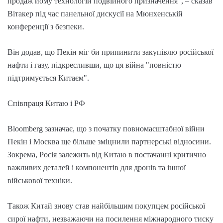
продаж йому технологій подвійного призначення", – сказав
Вітакер під час панельної дискусії на Мюнхенській
конференції з безпеки.
Він додав, що Пекін міг би припинити закупівлю російської
нафти і газу, підкресливши, що ця війна "повністю
підтримується Китаєм".
Співпраця Китаю і РФ
Bloomberg зазначає, що з початку повномасштабної війни
Пекін і Москва ще більше зміцнили партнерські відносини.
Зокрема, Росія залежить від Китаю в постачанні критично
важливих деталей і компонентів для дронів та іншої
військової техніки.
Також Китай знову став найбільшим покупцем російської
сирої нафти, незважаючи на посилення міжнародного тиску