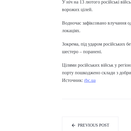
У ніч на 13 лютого російські вій
ворожих цілей.
Водночас зафіксовано влучання одн
локаціях.
Зокрема, під ударом російських бе
шестеро – поранені.
Цілями російських військ у регіон
порту пошкоджено склади з добрив
Источник:
rbc.ua
PREVIOUS POST