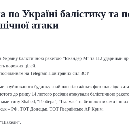
а по Україні балістику та п
 нічної атаки
ла Україну балістичною ракетою “Іскандер-М” та 112 ударними др
ть ворожих цілей.
 посиланням на Telegram Повітряних сил ЗСУ.
ами зруйнованого будинку знайшли тіло жінки: фото наслідків ат
 лютого до ранку 14 лютого росіяни атакували балістичною ракето
нами типу Shahed, "Гербера", "Італмас" та безпілотниками інших 
рськ – РФ, ТОТ Донецьк, ТОТ Гвардійське АР Крим.
– "Шахеди".