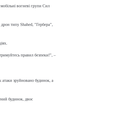
, мобільні вогневі групи Сил
дрон типу Shahed, "Гербера",
іях.
тримуйтесь правил безпеки!", –
ок атаки зруйновано будинок, а
тний будинок, двоє