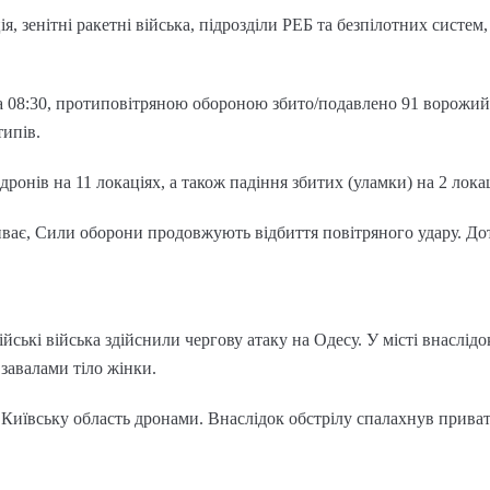
я, зенітні ракетні війська, підрозділи РЕБ та безпілотних систем
а 08:30, протиповітряною обороною збито/подавлено 91 ворожий 
типів.
ронів на 11 локаціях, а також падіння збитих (уламки) на 2 локац
ває, Сили оборони продовжують відбиття повітряного удару. До
ійські війська здійснили чергову атаку на Одесу. У місті внаслід
завалами тіло жінки.
и Київську область дронами. Внаслідок обстрілу спалахнув прива