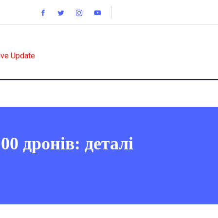
ive Update
00 дронів: деталі