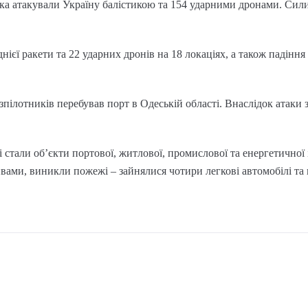
ська атакували Україну балістикою та 154 ударними дронами. Си
ієї ракети та 22 ударних дронів на 18 локаціях, а також падіння
зпілотників перебував порт в Одеській області. Внаслідок атаки
і стали обʼєкти портової, житлової, промислової та енергетичної
ами, виникли пожежі – зайнялися чотири легкові автомобілі та 