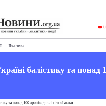
L
ї
Політика
країні балістику та понад 1