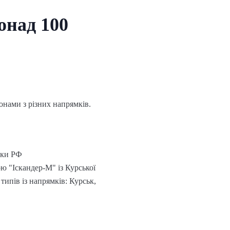
онад 100
онами з різних напрямків.
аки РФ
ю "Іскандер-М" із Курської
типів із напрямків: Курськ,