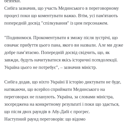
безпеки.
Сибіга зазначив, що участь Мединського в переговорному
процесі поки що коментувати важко. Втім, усі пам'ятають
попередній досвід "спілкування" із цим персонажем.
"Подивимося. Прокоментувати я зможу після зустрічі, що
означає прибуття цього пана, якого ви назвали. Але ми дуже
добре пам’ятаємо. Попередній досвід свідчить, що, як
завжди, будуть начитуватися якісь історичні псевдолекції.
Україна цього не потребує", – зазначив міністр.
Сибіга додав, що ніхто Україні її історію диктувати не буде,
натякаючи, що всерйоз сприймати Мединського на
переговорах не планують. Україна, за словами міністра,
зосереджена на конкретному результаті і поки що здається,
що після двох раундів в Абу-Дабі є прогрес.
Наступний раунд переговорів: що відомо