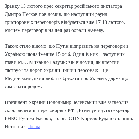
Зранку 13 лютого прес-секретар російського диктатора
Дмитро Пєсков повідомив, що наступний раунд
тристоронніх переговорів відбудеться вже 17-18 лютого.
Місцем переговорів на цей раз обрали Женеву.
Також стало відомо, що Путін відправить на переговори з
Україною щонайменше 15 осіб. Один із них – заступник
глави МЗС Михайло Галузін: він відомий, як впертий
“яструб” та ворог України. Інший персонаж – це
Мединський, який любить брехати про Україну, дарма що
сам звідти родом.
Президент України Володимир Зеленський вже затвердив
склад делегації переговорів з РФ. До неї увійдуть секретар
РНБО Рустем Умеров, голова ОПУ Кирило Буданов та інші.
Источник:
rbc.ua