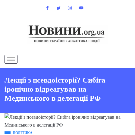
Лекції з псевдоісторії? Сибіга
іронічно відреагував на
Мединського в делегації РФ
ПОЛІТИКА