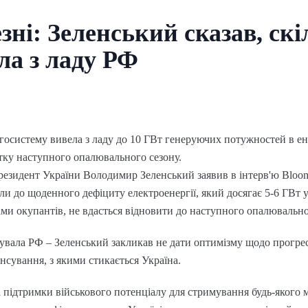
зні: Зеленський сказав, ск
ла з ладу РФ
госистему вивела з ладу до 10 ГВт генеруючих потужностей в ене
тку наступного опалювального сезону.
резидент України Володимир Зеленський заявив в інтерв'ю Bloo
ли до щоденного дефіциту електроенергії, який досягає 5-6 ГВт 
ами окупантів, не вдасться відновити до наступного опалювально
увала РФ – Зеленський закликав не дати оптимізму щодо прогре
нсування, з якими стикається Україна.
а підтримки військового потенціалу для стримування будь-якого 