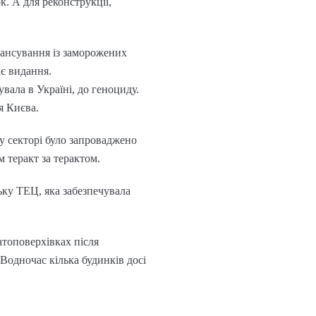
. А для реконструкції,
нансування із заморожених
ає видання.
вала в Україні, до геноциду.
я Києва.
у секторі було запроваджено
 теракт за терактом.
ьку ТЕЦ, яка забезпечувала
атоповерхівках після
Водночас кілька будинків досі