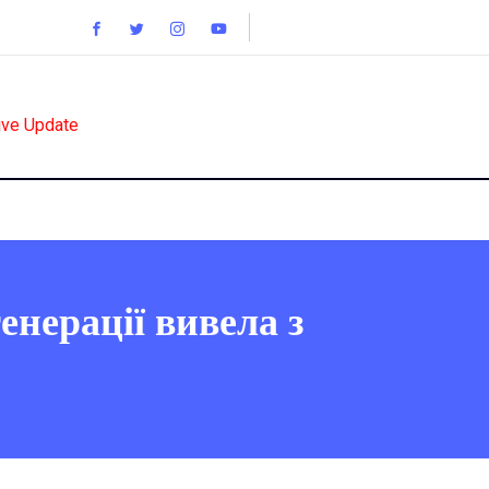
ive Update
енерації вивела з