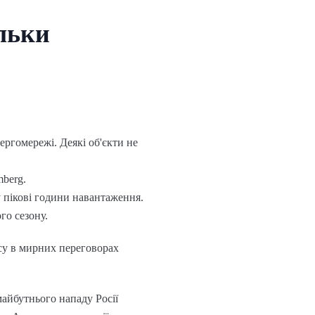
ільки
ргомережі. Деякі об'єкти не
mberg.
у пікові години навантаження.
го сезону.
су в мирних переговорах
майбутнього нападу Росії