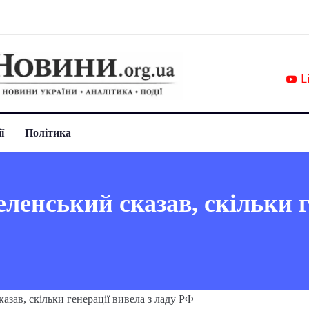
L
ї
Політика
еленський сказав, скільки г