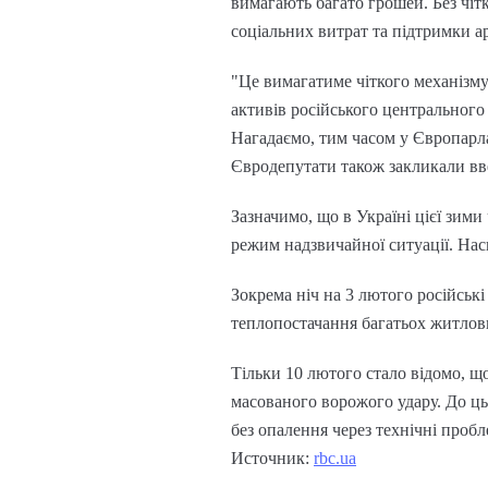
вимагають багато грошей. Без чіт
соціальних витрат та підтримки ар
"Це вимагатиме чіткого механізму
активів російського центрального 
Нагадаємо, тим часом у Європарла
Євродепутати також закликали вве
Зазначимо, що в Україні цієї зим
режим надзвичайної ситуації. Наск
Зокрема ніч на 3 лютого російськ
теплопостачання багатьох житлови
Тільки 10 лютого стало відомо, щ
масованого ворожого удару. До ць
без опалення через технічні пробл
Источник:
rbc.ua