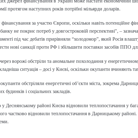
ких джерел фінансування в Україні може настати економічний шок
мії протягом наступних років потрібні мільярди доларів.
 фінансування за участю Європи, оскільки навіть потенційне фі
банку не покриє потреб у довгостроковій перспективі", – зазнач
менті під час дебатів прирівняли “холодомор”, який Росія влашту
сти нові санкції проти РФ і збільшити поставки засобів ППО дл
и через ворожі обстріли та аномальне похолодання у енергетичном
ладніша ситуація – досі у Києві, оскільки окупанти вчиняють там
і окупанти обстріляли енергетичні об’єкти міста, зокрема Дарниц
х будинків і соціальних закладів.
о у Деснянському районі Києва відновили теплопостачання у баг
ого частково відновили теплопостачання в Дарницькому районі. 
еми.