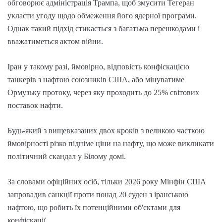
обговорює адміністрація Трампа, щоб змусити Тегеран
укласти угоду щодо обмеження його ядерної програми.
Однак такий підхід стикається з багатьма перешкодами і
вважатиметься актом війни.
Іран у такому разі, ймовірно, відповість конфіскацією
танкерів з нафтою союзників США, або мінуватиме
Ормузьку протоку, через яку проходить до 25% світових
поставок нафти.
Будь-який з вищевказаних двох кроків з великою часткою
ймовірності різко підніме ціни на нафту, що може викликати
політичний скандал у Білому домі.
За словами офіційних осіб, тільки 2026 року Мінфін США
запровадив санкції проти понад 20 суден з іранською
нафтою, що робить їх потенційними об'єктами для
конфіскації.