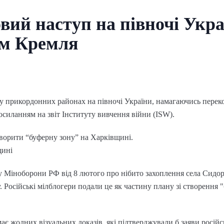
новий наступ на півночі Укр
ум Кремля
п у прикордонних районах на півночі України, намагаючись переко
силанням на звіт Інституту вивчення війни (ISW).
творити “буферну зону” на Харківщині.
щині
у Міноборони РФ від 8 лютого про нібито захоплення села Сидорі
 Російські мілблогери подали це як частину плану зі створення "
є жодних візуальних доказів, які підтверджували б заяви російс