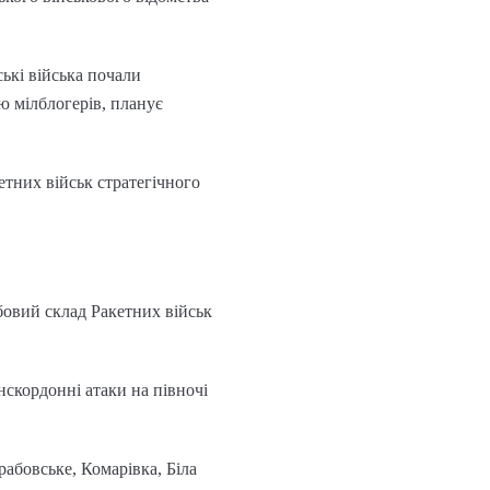
ькі війська почали
ю мілблогерів, планує
етних військ стратегічного
бовий склад Ракетних військ
скордонні атаки на півночі
абовське, Комарівка, Біла