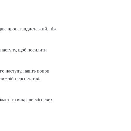
адше пропагандистський, ніж
 наступу, щоб посилити
го наступу, навіть попри
лижчій перспективі.
бласті та викрали місцевих