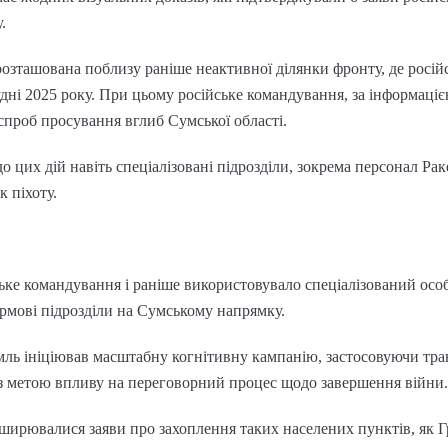
.
озташована поблизу раніше неактивної ділянки фронту, де російс
дні 2025 року. При цьому російське командування, за інформаціє
проб просування вглиб Сумської області.
о цих дій навіть спеціалізовані підрозділи, зокрема персонал Рак
 піхоту.
ьке командування і раніше використовувало спеціалізований осо
урмові підрозділи на Сумському напрямку.
ль ініціював масштабну когнітивну кампанію, застосовуючи тран
 з метою впливу на переговорний процес щодо завершення війни.
оширювалися заяви про захоплення таких населених пунктів, як Гр