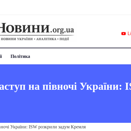
L
ї
Політика
наступ на півночі України: