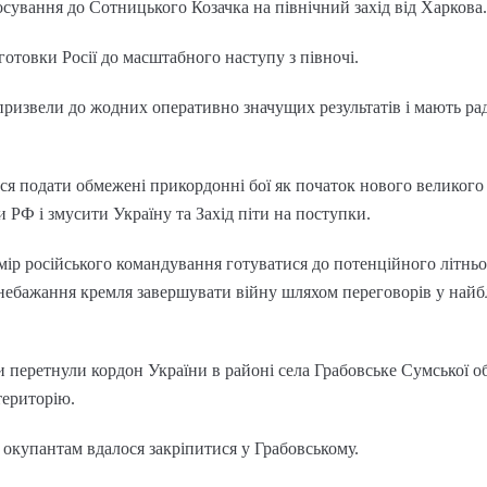
осування до Сотницького Козачка на північний захід від Харкова.
готовки Росії до масштабного наступу з півночі.
е призвели до жодних оперативно значущих результатів і мають р
ся подати обмежені прикордонні бої як початок нового великого
 РФ і змусити Україну та Захід піти на поступки.
ір російського командування готуватися до потенційного літньо
 небажання кремля завершувати війну шляхом переговорів у найб
и перетнули кордон України в районі села Грабовське Сумської о
територію.
 окупантам вдалося закріпитися у Грабовському.