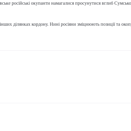
вське російські окупанти намагалися просунутися вглиб Сумської
інших ділянках кордону. Нині росіяни зміцнюють позиції та окоп