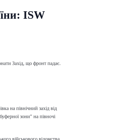
аїни: ISW
нати Захід, що фронт падає.
вка на північний захід від
буферної зони" на півночі
ького військового відомства