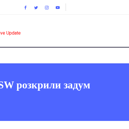
ive Update
 ISW розкрили задум