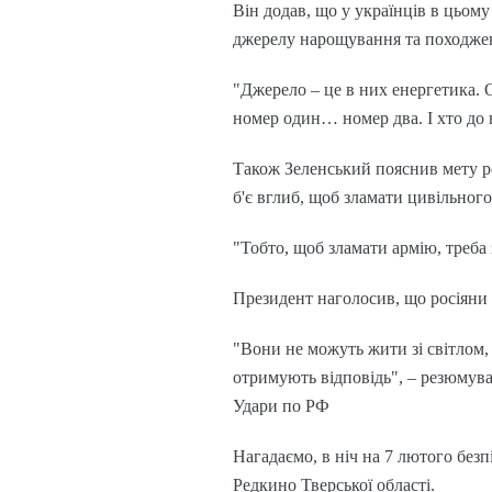
Він додав, що у українців в цьому
джерелу нарощування та походже
"Джерело – це в них енергетика. О
номер один… номер два. І хто до н
Також Зеленський пояснив мету ро
б'є вглиб, щоб зламати цивільного
"Тобто, щоб зламати армію, треба 
Президент наголосив, що росіяни 
"Вони не можуть жити зі світлом,
отримують відповідь", – резюмув
Удари по РФ
Нагадаємо, в ніч на 7 лютого без
Редкино Тверської області.