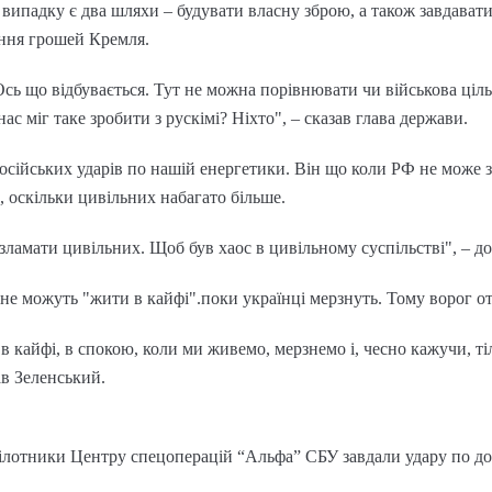
 випадку є два шляхи – будувати власну зброю, а також завдавати
ння грошей Кремля.
сь що відбувається. Тут не можна порівнювати чи військова ціль. 
ас міг таке зробити з рускімі? Ніхто", – сказав глава держави.
сійських ударів по нашій енергетики. Він що коли РФ не може зл
, оскільки цивільних набагато більше.
зламати цивільних. Щоб був хаос в цивільному суспільстві", – до
не можуть "жити в кайфі".поки українці мерзнуть. Тому ворог от
 в кайфі, в спокою, коли ми живемо, мерзнемо і, чесно кажучи, т
ав Зеленський.
пілотники Центру спецоперацій “Альфа” СБУ завдали удару по до