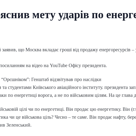
яснив мету ударів по енерге
аявив, що Москва вкладає гроші від продажу енергоресурсів – 
посиланням на відео на YouTube Офісу президента.
з “Орєшніком”: Генштаб відзвітував про наслідки
 та студентами Київського авіаційного інституту. президента за
аки по енергетиці ворога, а не по військовим цілям. На це глава 
ійськовій цілі чи по енергетиці. Він продає цю енергетику. Він 
тика чи це військова ціль? Чесно – те саме. Він продає нафту, бер
нив Зеленський.