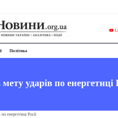
L
ї
Політика
мету ударів по енергетиці Р