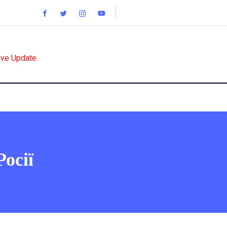
ive Update
осії