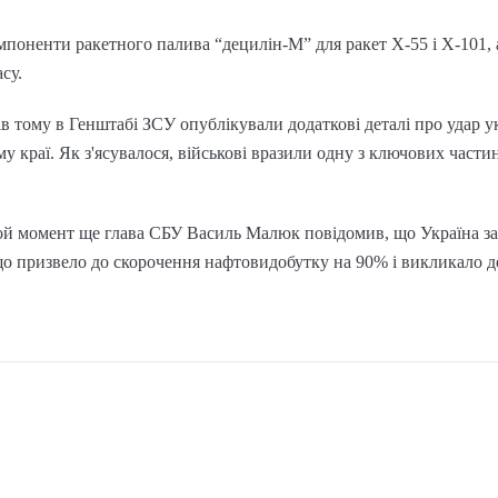
поненти ракетного палива “децилін-М” для ракет Х-55 і Х-101, 
су.
в тому в Генштабі ЗСУ опублікували додаткові деталі про удар 
 краї. Як з'ясувалося, військові вразили одну з ключових частин
той момент ще глава СБУ Василь Малюк повідомив, що Україна з
що призвело до скорочення нафтовидобутку на 90% і викликало 