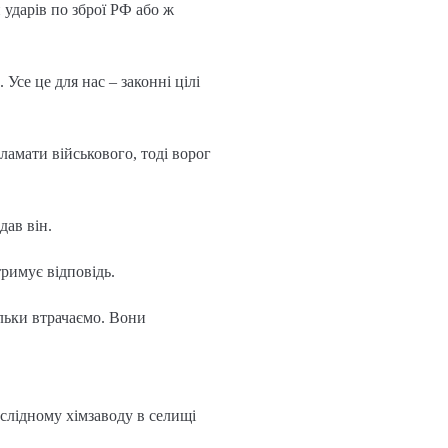
 ударів по зброї РФ або ж
Усе це для нас – законні цілі
амати військового, тоді ворог
дав він.
римує відповідь.
ільки втрачаємо. Вони
слідному хімзаводу в селищі