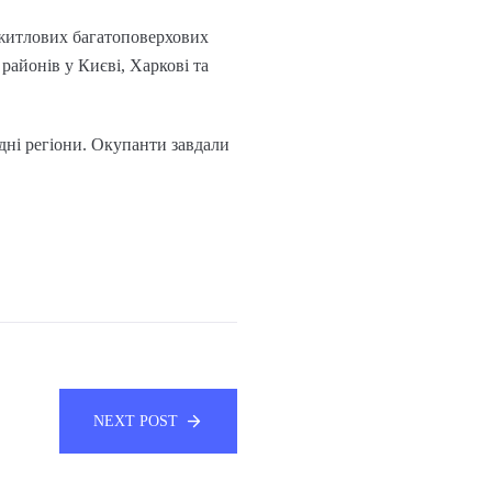
 житлових багатоповерхових
районів у Києві, Харкові та
ідні регіони. Окупанти завдали
NEXT POST