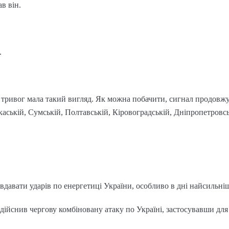
в він.
.
 тривог мала такий вигляд. Як можна побачити, сигнал продовжу
аській, Сумській, Полтавській, Кіровоградській, Дніпропетровськ
вдавати ударів по енергетиці України, особливо в дні найсильні
здійснив чергову комбіновану атаку по Україні, застосувавши для