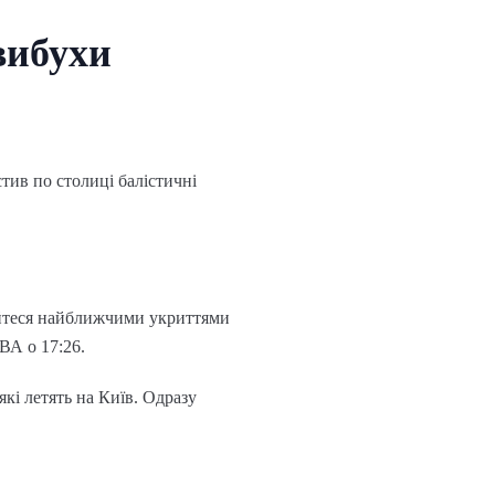
вибухи
стив по столиці балістичні
тайтеся найближчими укриттями
ВА о 17:26.
кі летять на Київ. Одразу