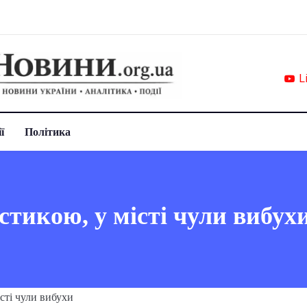
L
ї
Політика
стикою, у місті чули вибух