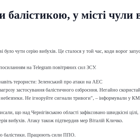
и балістикою, у місті чули 
ві було чути серію вибухів. Це сталося у той час, коди ворог запу
посиланням на Telegram повітряних сил ЗСУ.
навіть терористи: Зеленський про атаки на АЕС
 загрозу застосування балістичного озброєння. Негайно скорис
 небезпеки. Не ігноруйте сигнали тривоги", – інформували у КМ
али, що над Чернігівською області зафіксовано швидкісні цілі, я
ерія вибухів. Атаку також підтвердив мер Віталій Кличко.
кою балістики. Працюють сили ППО.