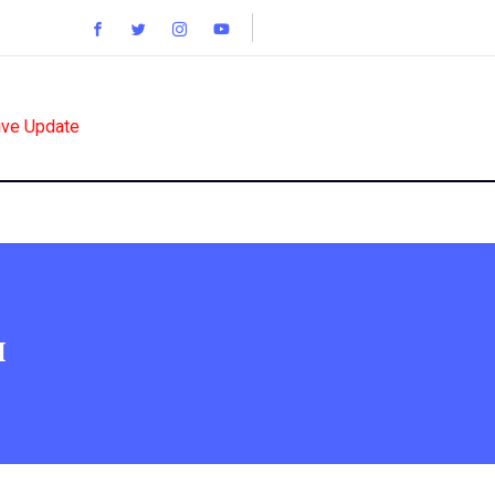
ive Update
и