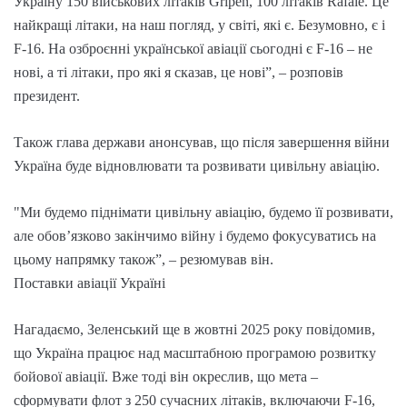
Україну 150 військових літаків Gripen, 100 літаків Rafale. Це
найкращі літаки, на наш погляд, у світі, які є. Безумовно, є і
F-16. На озброєнні української авіації сьогодні є F-16 – не
нові, а ті літаки, про які я сказав, це нові”, – розповів
президент.
Також глава держави анонсував, що після завершення війни
Україна буде відновлювати та розвивати цивільну авіацію.
"Ми будемо піднімати цивільну авіацію, будемо її розвивати,
але обов’язково закінчимо війну і будемо фокусуватись на
цьому напрямку також”, – резюмував він.
Поставки авіації Україні
Нагадаємо, Зеленський ще в жовтні 2025 року повідомив,
що Україна працює над масштабною програмою розвитку
бойової авіації. Вже тоді він окреслив, що мета –
сформувати флот з 250 сучасних літаків, включаючи F-16,