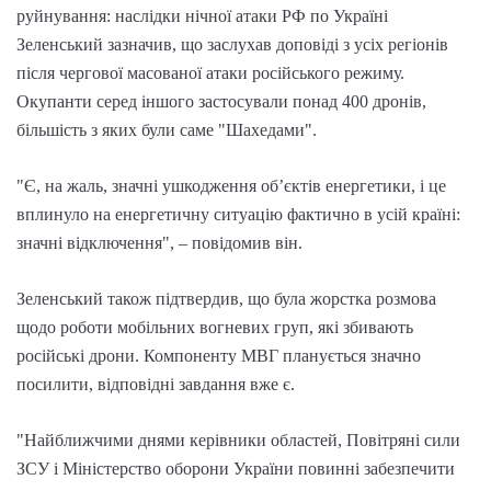
руйнування: наслідки нічної атаки РФ по Україні
Зеленський зазначив, що заслухав доповіді з усіх регіонів
після чергової масованої атаки російського режиму.
Окупанти серед іншого застосували понад 400 дронів,
більшість з яких були саме "Шахедами".
"Є, на жаль, значні ушкодження обʼєктів енергетики, і це
вплинуло на енергетичну ситуацію фактично в усій країні:
значні відключення", – повідомив він.
Зеленський також підтвердив, що була жорстка розмова
щодо роботи мобільних вогневих груп, які збивають
російські дрони. Компоненту МВГ планується значно
посилити, відповідні завдання вже є.
"Найближчими днями керівники областей, Повітряні сили
ЗСУ і Міністерство оборони України повинні забезпечити