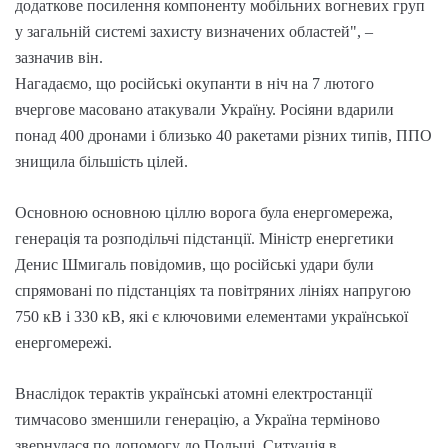
додаткове посилення компоненту мобільних вогневих груп
у загальній системі захисту визначених областей", –
зазначив він.
Нагадаємо, що російські окупанти в ніч на 7 лютого
вчергове масовано атакували Україну. Росіяни вдарили
понад 400 дронами і близько 40 ракетами різних типів, ППО
знищила більшість цілей.
Основною основною ціллю ворога була енергомережа,
генерація та розподільчі підстанції. Міністр енергетики
Денис Шмигаль повідомив, що російські удари були
спрямовані по підстанціях та повітряних лініях напругою
750 кВ і 330 кВ, які є ключовими елементами української
енергомережі.
Внаслідок терактів українські атомні електростанції
тимчасово зменшили генерацію, а Україна терміново
звернулася по допомогу до Польщі. Ситуація в