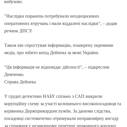
вибухове.
"Наслідки поранень потребували неодноразових
оперативних втручань і мали віддалені наслідки", – додав
речник ДПСУ.
Також він спростував інформацію, поширену окремими
медіа, про нібито виїзд Дейнeка за межі України.
"Ця інформація не відповідає дійсності", – підкреслив
Демченко.
Справа Дейнека
У грудні детективи НАБУ спільно з САП викрили
корупційну схему за участі колишнього високопосадовця та
керівника Держприкордонслужби. За даними слідства,
посадовці систематично отримували неправомірну вигоду
за сприяння у незаконному перетині державного кордону.