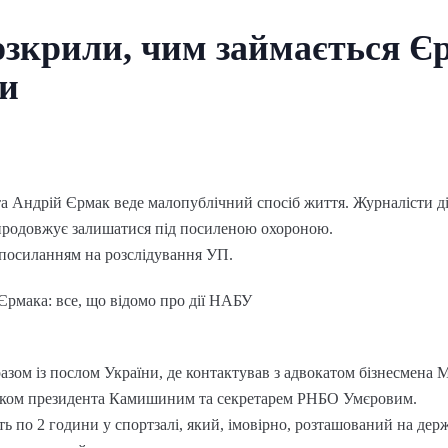
зкрили, чим займається Єр
ки
та Андрій Єрмак веде малопублічний спосіб життя. Журналісти діз
і продовжує залишатися під посиленою охороною.
 посиланням на розслідування УП.
Єрмака: все, що відомо про дії НАБУ
азом із послом України, де контактував з адвокатом бізнесмена М
ником президента Камишиним та секретарем РНБО Умєровим.
 по 2 години у спортзалі, який, імовірно, розташований на держ