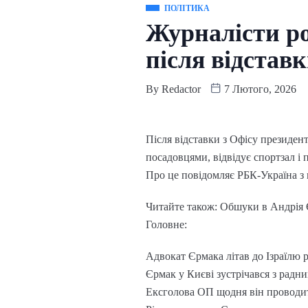
ПОЛІТИКА
Журналісти ро
після відстав
By
Redactor
7 Лютого, 2026
Після відставки з Офісу президен
посадовцями, відвідує спортзал 
Про це повідомляє РБК-Україна з
Читайте також: Обшуки в Андрія 
Головне:
Адвокат Єрмака літав до Ізраїлю р
Єрмак у Києві зустрічався з рад
Ексголова ОП щодня він проводить