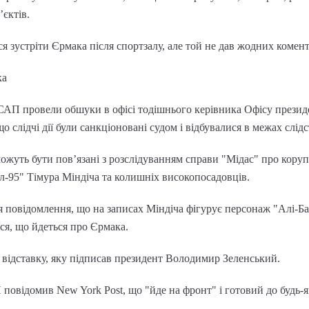
’єктів.
зустріти Єрмака після спортзалу, але той не дав жодних коментар
ка
САП провели обшуки в офісі тодішнього керівника Офісу презид
 слідчі дії були санкціоновані судом і відбувалися в межах слідс
жуть бути пов’язані з розслідуванням справи "Мідас" про корупц
л-95" Тімура Міндіча та колишніх високопосадовців.
я повідомлення, що на записах Міндіча фігурує персонаж "Алі-Ба
я, що йдеться про Єрмака.
 відставку, яку підписав президент Володимир Зеленський.
повідомив New York Post, що "йде на фронт" і готовий до будь-я