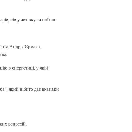
ів, сів у автівку та поїхав.
ента Андрія Єрмака.
тва.
ію в енергетиці, у якій
ба", який нібито дає вказівки
ких репресій.