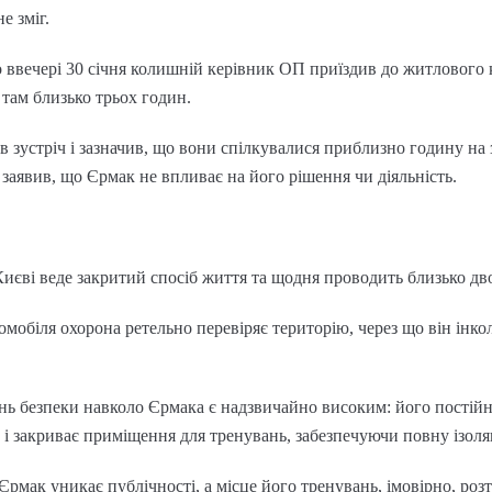
е зміг.
 ввечері 30 січня колишній керівник ОП приїздив до житлового 
там близько трьох годин.
 зустріч і зазначив, що вони спілкувалися приблизно годину на з
ж заявив, що Єрмак не впливає на його рішення чи діяльність.
иєві веде закритий спосіб життя та щодня проводить близько дво
мобіля охорона ретельно перевіряє територію, через що він інк
ень безпеки навколо Єрмака є надзвичайно високим: його пості
є і закриває приміщення для тренувань, забезпечуючи повну ізоля
Єрмак уникає публічності, а місце його тренувань, імовірно, ро