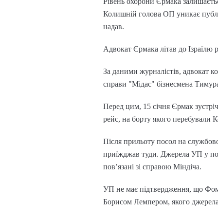
Рівень охорони Єрмака залишаєть
Колишній голова ОП уникає публі
надав.
Адвокат Єрмака літав до Ізраїлю р
За даними журналістів, адвокат ко
справи "Мідас" бізнесмена Тимура
Перед цим, 15 січня Єрмак зустрі
рейс, на борту якого перебували К
Після прильоту посол на службово
приїжджав туди. Джерела УП у по
пов’язані зі справою Міндіча.
УП не має підтвердження, що Фомі
Борисом Лемпером, якого джерела