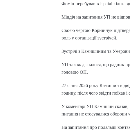
Фомін перебував в Ізраїлі кілька 
Міндіч на запитання УП не відпов
Своєю чергою Корнійчук підтверди
роль у організації зустрічей.
Зустрічі з Камишиним та Умєров
УП також дізналося, що радник п
головою ОП.
27 січня 2026 року Камишин відві
годину, після чого звідти поїхав і
У коментарі УП Камишин сказав, що
питання не стосувалися оборони ч
На запитання про подальші контак