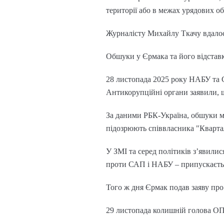
території або в межах урядових об
Журналісту Михайлу Ткачу вдалося 
Обшуки у Єрмака та його відстав
28 листопада 2025 року НАБУ та 
Антикорупційні органи заявили, що
За даними РБК-Україна, обшуки мо
підозрюють співвласника "Кварта
У ЗМІ та серед політиків з’явилис
проти САП і НАБУ – припускаєтьс
Того ж дня Єрмак подав заяву про
29 листопада колишній голова ОП 