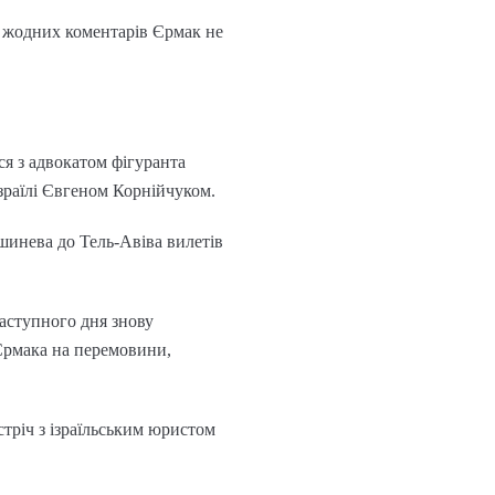
е жодних коментарів Єрмак не
ся з адвокатом фігуранта
Ізраїлі Євгеном Корнійчуком.
ишинева до Тель-Авіва вилетів
наступного дня знову
Єрмака на перемовини,
стріч з ізраїльським юристом