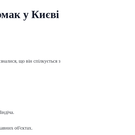
мак у Києві
налися, що він спілкується з
індіча.
авних об'єктах.