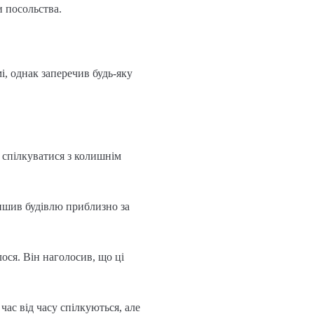
и посольства.
, однак заперечив будь-яку
 спілкуватися з колишнім
лишив будівлю приблизно за
ося. Він наголосив, що ці
ас від часу спілкуються, але