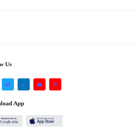
ow Us
load App