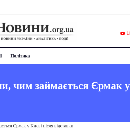
L
ї
Політика
и, чим займається Єрмак у