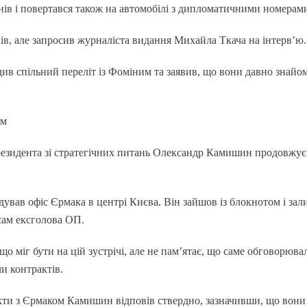
днів і повертався також на автомобілі з дипломатичними номерам
ів, але запросив журналіста видання Михайла Ткача на інтерв’ю.
в спільний переліт із Фоміним та заявив, що вони давно знайомі
им
резидента зі стратегічних питань Олександр Камишин продовжує
дував офіс Єрмака в центрі Києва. Він зайшов із блокнотом і за
 сам ексголова ОП.
 міг бути на цій зустрічі, але не пам’ятає, що саме обговорювал
и контрактів.
ти з Єрмаком Камишин відповів ствердно, зазначивши, що вони ч