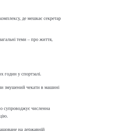
комплексу, де мешкає секретар
агальні теми – про життя,
х годин у спортзалі.
оли змушений чекати в машині
йно супроводжує численна
цію.
зташоване на державній