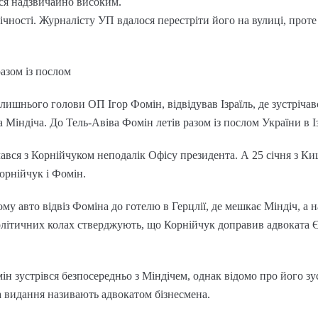
ся надзвичайно високим.
чності. Журналісту УП вдалося перестріти його на вулиці, прот
азом із послом
лишнього голови ОП Ігор Фомін, відвідував Ізраїль, де зустрічав
 Міндіча. До Тель-Авіва Фомін летів разом із послом України в 
чався з Корнійчуком неподалік Офісу президента. А 25 січня з К
орнійчук і Фомін.
му авто відвіз Фоміна до готелю в Герцлії, де мешкає Міндіч, а 
літичних колах стверджують, що Корнійчук доправив адвоката 
н зустрівся безпосередньо з Міндічем, однак відомо про його зу
 видання називають адвокатом бізнесмена.