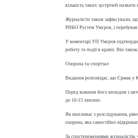
кількість таких зустрічей назвати н
Журналісти також зафіксували, що
РНБО Рустем Умєров, і перебував 
У коментарі УП Умєров підтвердив
роботу та події в країні. Він тако
Охорона та спортзал
Видання розповідає, що Єрмак у К
Перед кожним його виходом з авто
до 10-15 хвилин.
Як випливає з розслідування, рів
охорона, яка самостійно відкрива
За спостереженнями журналістів, 