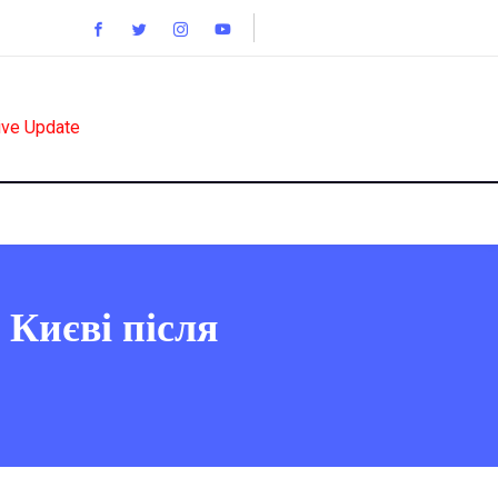
ive Update
 Києві після