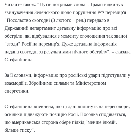
Читайте також: “Путін дотримав слова”: Трамп відкинув
звинувачення Зеленського щодо порушення РФ перемир'я
"Посольство сьогодні (3 лютого – ред.) передало в
Державний департамент детальну інформацію про всі
обстріли, які відбувалися з моменту оголошення так званої
"згоди" Росії на перемир'я. Дуже детальна інформація
надана сьогодні за результатами нічного обстрілу", – сказала
Стефанішина.
За її словами, інформацію про російські удари підготували у
взаємодії зі Збройними силами та Міністерством
енергетики.
Стефанішина впевнена, що ці дані вплинуть на переговори,
оскільки підважують позицію Росії. Посолка сподівається,
що американська сторона обере підхід "менше ілюзій,
більше тиску".