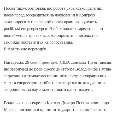
Посол також розповіла, що робота української делегації
насамперед зосередиться на лобіюванні в Конгресі
законопроєкту про санкції проти країн, які купують
російські енергоресурси. В обох палатах зареєстровано
щонайменше три таких законопроєкти, і посольство
закликає поставити їх на голосування.
Енергетичне перемир'я
Нагадаємо, 29 січня президент США Дональд Трамп заявив,
що звернувся до російського диктатора Володимира Путіна
з проханням тимчасово припинити обстріли українських
міст та енергетичних об'єктів через різке похолодання, а
запропонована пауза мала тривати один тиждень.
Водночас прессекретар Кремля Дмитро Пєсков заявив, що
Москва погодилася припинити удари тільки до 1 лютого.