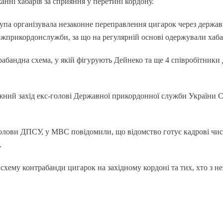
нні хабарів за сприяння у перетині кордону.
група організувала незаконне переправлення цигарок через держа
жприкордонслужби, за що на регулярній основі одержували хаба
рабандна схема, у якій фігурують Дейнеко та ще 4 співробітники 
біжний захід екс-голові Державної прикордонної служби України С
голови ДПСУ, у МВС повідомили, що відомство готує кадрові чи
.
хему контрабанди цигарок на західному кордоні та тих, хто з не