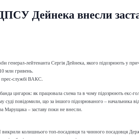
 ДПСУ Дейнека внесли заста
би генерал-лейтенанта Сергія Дейнека, якого підозрюють у прич
 10 млн гривень.
у прес-службі ВАКС.
банда цигарок: як працювала схема та в чому підозрюють екс-г
 суді повідомили, що за іншого підозрюваного – начальника ві
 Марущака – заставу поки не внесли.
П викрили колишнього топ-посадовця та чинного посадовця Дер