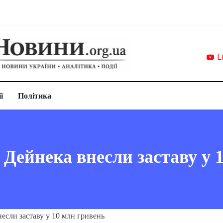
L
ї
Політика
 Дейнека внесли заставу у 