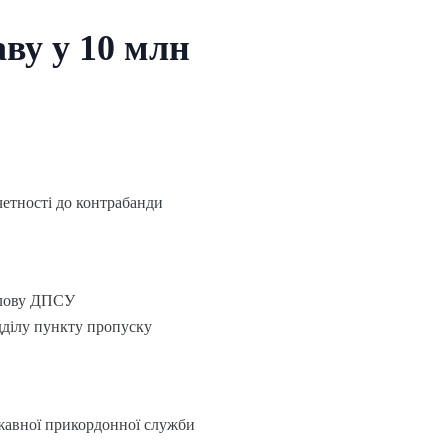
ву у 10 млн
етності до контрабанди
олову ДПСУ
дділу пункту пропуску
жавної прикордонної служби