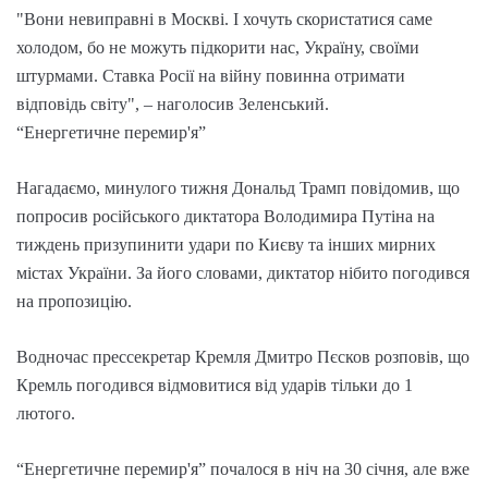
"Вони невиправні в Москві. І хочуть скористатися саме
холодом, бо не можуть підкорити нас, Україну, своїми
штурмами. Ставка Росії на війну повинна отримати
відповідь світу", – наголосив Зеленський.
“Енергетичне перемир'я”
Нагадаємо, минулого тижня Дональд Трамп повідомив, що
попросив російського диктатора Володимира Путіна на
тиждень призупинити удари по Києву та інших мирних
містах України. За його словами, диктатор нібито погодився
на пропозицію.
Водночас прессекретар Кремля Дмитро Пєсков розповів, що
Кремль погодився відмовитися від ударів тільки до 1
лютого.
“Енергетичне перемир'я” почалося в ніч на 30 січня, але вже