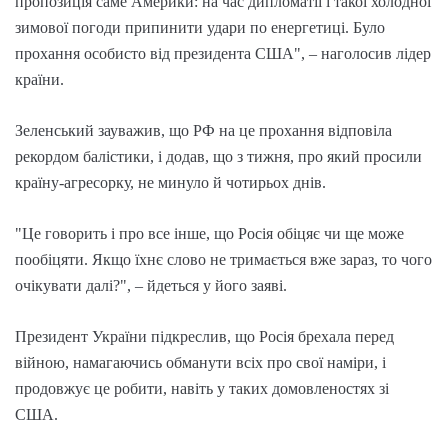
пропозиція саме Америки: на час дипломатії і такої холодної
зимової погоди припинити удари по енергетиці. Було
прохання особисто від президента США", – наголосив лідер
країни.
Зеленський зауважив, що РФ на це прохання відповіла
рекордом балістики, і додав, що з тижня, про який просили
країну-агресорку, не минуло й чотирьох днів.
"Це говорить і про все інше, що Росія обіцяє чи ще може
пообіцяти. Якщо їхнє слово не тримається вже зараз, то чого
очікувати далі?", – йдеться у його заяві.
Президент України підкреслив, що Росія брехала перед
війною, намагаючись обманути всіх про свої наміри, і
продовжує це робити, навіть у таких домовленостях зі
США.