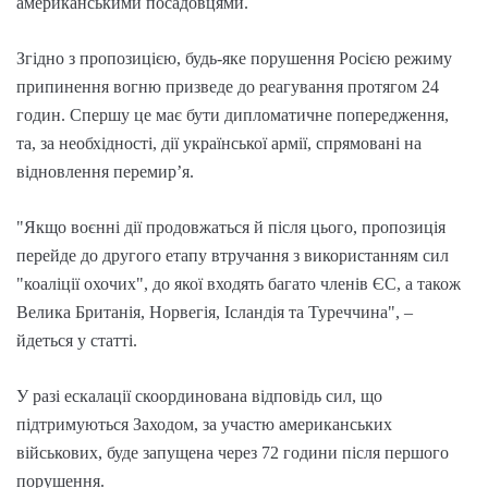
американськими посадовцями.
Згідно з пропозицією, будь-яке порушення Росією режиму
припинення вогню призведе до реагування протягом 24
годин. Спершу це має бути дипломатичне попередження,
та, за необхідності, дії української армії, спрямовані на
відновлення перемир’я.
"Якщо воєнні дії продовжаться й після цього, пропозиція
перейде до другого етапу втручання з використанням сил
"коаліції охочих", до якої входять багато членів ЄС, а також
Велика Британія, Норвегія, Ісландія та Туреччина", –
йдеться у статті.
У разі ескалації скоординована відповідь сил, що
підтримуються Заходом, за участю американських
військових, буде запущена через 72 години після першого
порушення.