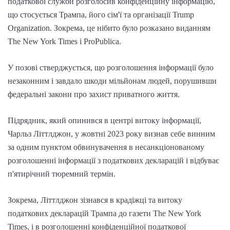
податкової служби розголосив конфіденційну інформацію,
що стосується Трампа, його сім'ї та організації Trump
Organization. Зокрема, це нібито було розказано виданням
The New York Times і ProPublica.
У позові стверджується, що розголошення інформації було
незаконним і завдало шкоди мільйонам людей, порушивши
федеральні закони про захист приватного життя.
Підрядник, який опинився в центрі витоку інформації,
Чарльз Літтлджон, у жовтні 2023 року визнав себе винним
за одним пунктом обвинувачення в несанкціонованому
розголошенні інформації з податкових декларацій і відбуває
п'ятирічний тюремний термін.
Зокрема, Літтлджон зізнався в крадіжці та витоку
податкових декларацій Трампа до газети The New York
Times, і в розголошенні конфіденційної податкової