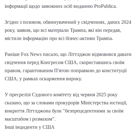
інформації щодо заможних осіб виданню ProPublica.
Згідно з позовом, обвинувачений у свідченнях, даних 2024
року, заявив, що всі матеріали Трампа, які він передав,
містили інформацію про всі бізнес-активи Трампа.
Раніше Fox News писало, що Літтлджон відмовився давати
свідчення перед Конгресом США, скориставшись своїм
правом, гарантованим П'ятою поправкою до конституції
США, у рамках оскарження вироку.
У пресрелізі Судового комітету від червня 2025 року
сказано, що за словами прокурорів Міністерства юстиції,
викриття Літтлджона були "безпрецедентними за своїм
масштабом і розмахом".
Інші інциденти у США