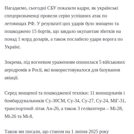
Нагадаємо, сьогодні СБУ показали кадри, як українські
спецпризначенці провели серію успішних атак по
летовищах РФ. У результаті цих ударів було знищено та
пошкоджено 15 бортів, що завдало окупантам збитків на
понад 1 млрд доларів, а також послабило удари ворога по
Україні.
Зокрема, під вогневим ураженням опинилася 5 військових
аеродромів в Росії, які використовувалося для базування
авіації.
Серед знищеної та пошкодженої техніки: 11 винищувачів і
бомбардувальників Су-30СМ, Су-34, Су-27, Су-24, МіГ-31,
транспортний літак Ан-26, а також 3 гелікоптери – Мі-28,
Мі-26 та Мі-8.
Також ми писали, що станом на 1 липня 2025 року