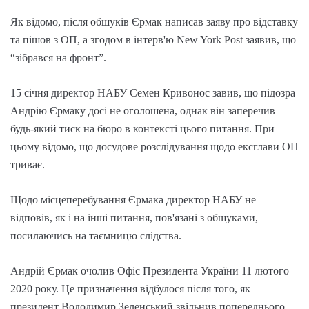
Як відомо, після обшуків Єрмак написав заяву про відставку
та пішов з ОП, а згодом в інтерв'ю New York Post заявив, що
“зібрався на фронт”.
15 січня директор НАБУ Семен Кривонос завив, що підозра
Андрію Єрмаку досі не оголошена, однак він заперечив
будь-який тиск на бюро в контексті цього питання. При
цьому відомо, що досудове розслідування щодо ексглави ОП
триває.
Щодо місцеперебування Єрмака директор НАБУ не
відповів, як і на інші питання, пов'язані з обшуками,
посилаючись на таємницю слідства.
Андрій Єрмак очолив Офіс Президента України 11 лютого
2020 року. Це призначення відбулося після того, як
президент Володимир Зеленський звільнив попереднього