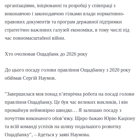
організаціями, ініціюванні та розробці у співпраці з
виконавчою і законодавчою гілками влади нормативно-
правових документів та програм державної підтримки
стратегічно важливих галузей економіки, в тому числі під
час повномасштабної війни.
Хто очолював Ощадбанк до 2026 року
До цього посаду голови правління Ощадбанку з 2020 року
обіймав Сергій Наумов.
"Завершилася моя понад п’ятирічна робота на посаді голови
правління Ощадбанку. Це був час великих викликів, і він
промайнув неймовірно швидко… Я залишаю посаду з
почуттям виконаного обов’язку. Щиро бажаю Юрію Каціону
та всій команді успіхів на шляху подальшого розвитку
Ощадбанку", – йдеться у заяві Наумова.