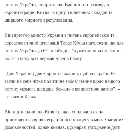
вступу України, попри те що Вашингтон розглядав
євроінтеграцію Києва як одну з ключових складових
ширшого мирного врегулювання.
Віцепрем’єр-міністр України з питань європейської та
євроатлантичної інтеграції Тарас Качка наголосив, що для
вступу України до ЄС необхідна "дуже смілива політична
воля" з боку всіх держав-членів блоку.
"Для України і для Європи важливо, щоб усі країни ЄС
взяли на себе чітке політичне зобов’язання щодо нашого
вступу якомога швидше, бажано з конкретною датою", –
зазначив Качка.
Він підтвердив, що Київ і надалі сподівається на
прискорення євроінтеграційного процесу в межах мирних
домовленостей, однак визнав, що наразі узгодженої дати