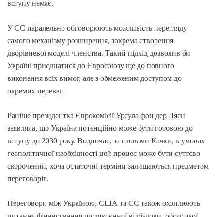
вступу немає.
У ЄС паралельно обговорюють можливість перегляду
самого механізму розширення, зокрема створення
дворівневої моделі членства. Такий підхід дозволив би
Україні приєднатися до Євросоюзу ще до повного
виконання всіх вимог, але з обмеженим доступом до
окремих переваг.
Раніше президентка Єврокомісії Урсула фон дер Ляєн
заявляла, що Україна потенційно може бути готовою до
вступу до 2030 року. Водночас, за словами Качки, в умовах
геополітичної необхідності цей процес може бути суттєво
скорочений, хоча остаточні терміни залишаються предметом
переговорів.
Переговори між Україною, США та ЄС також охоплюють
питання фінансування післявоєнної відбудови, обсяг якої