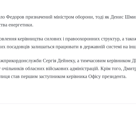
айло Федоров призначений міністром оборони, тоді як Денис Шми
ства енергетики.
влення керівництва силових і правоохоронних структур, а також
ених посадовців залишаться працювати в державній системі на ін
ержприкордонслужби Сергія Дейнеку, а тимчасовим керівником 
очільників обласних військових адміністрацій. Крім того, Дмит
слиця став першим заступником керівника Офісу президента.