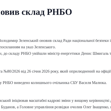
новив склад РНБО
 Володимир Зеленський оновив склад Ради національної безпеки 
посиланням на указ Зеленського.
ви, до складу РНБО увійшли міністр енергетики Денис Шмигаль 
та №80/2026 від 26 січня 2026 року, який оприлюднений на офіці
аду РНБО виведено колишнього очільника СБУ Василя Малюка.
ський ініціював масштабні кадрові зміни у вищому керівництві 
 Буданов, а Головне управління розвідки очолив Олег Іващенко