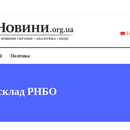
L
ї
Політика
 склад РНБО