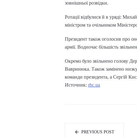
зовнішньої розвідки.
Ротації відбулися й в уряді: Мих
міністром та очільником Міністер
Президент також оголосив про оно
армії. Водночас більшість звільн
Окремо було звільнено голову Д
Вавринюка. Також замінено низку 
команди президента, а Сергій Ки
Источник:
rbc.ua
PREVIOUS POST