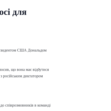
осі для
 президентом США Дональдом
лосив, що вона має відбутися
 з російським диктатором
 до співрозмовників в команді