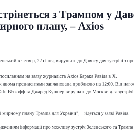
стрінеться з Трампом у Дав
ирного плану, – Axios
енський в четвер, 22 січня, вирушить до Давосу для зустрічі з
посиланням на заяву журналіста Axios Барака Равіда в X.
іж двома президентами запланована приблизно на 12:00. Він наго
Стів Віткофф та Джаред Кушнер вирушать до Москви для зустрічі
і мирному плану Трампа для України", – йдеться у заяві Равіда.
рдженням інформації про можливу зустріч Зеленського та Трампа