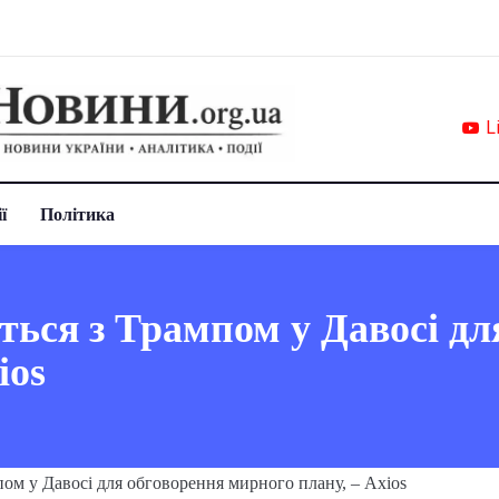
L
ї
Політика
ться з Трампом у Давосі дл
ios