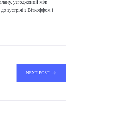
плану, узгоджений між
о зустрічі з Віткоффом і
NEXT POST