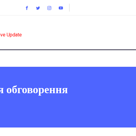
ive Update
я обговорення