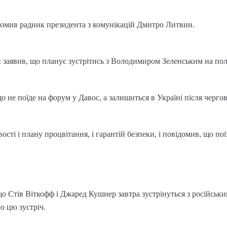
ідомив радник президента з комунікацій Дмитро Литвин.
п заявив, що планує зустрітись з Володимиром Зеленським на по
о не поїде на форум у Давос, а залишиться в Україні після черго
сті і плану процвітання, і гарантій безпеки, і повідомив, що по
 що Стів Віткофф і Джаред Кушнер завтра зустрінуться з російськ
о цю зустріч.