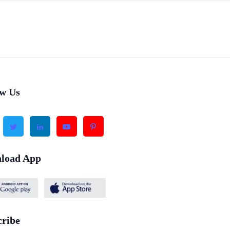
ow Us
load App
cribe