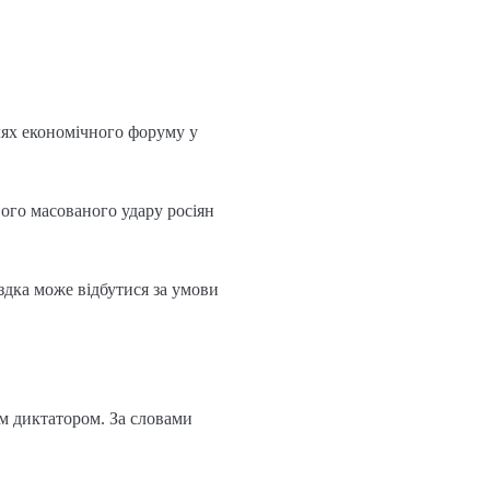
лях економічного форуму у
вого масованого удару росіян
їздка може відбутися за умови
им диктатором. За словами