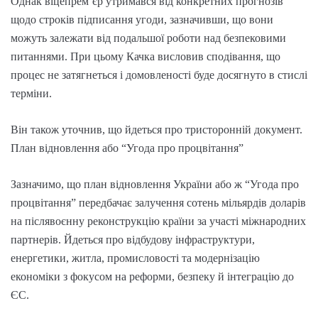
Однак віцепрем’єр утримався від конкретних прогнозів
щодо строків підписання угоди, зазначивши, що вони
можуть залежати від подальшої роботи над безпековими
питаннями. При цьому Качка висловив сподівання, що
процес не затягнеться і домовленості буде досягнуто в стислі
терміни.
Він також уточнив, що йдеться про тристоронній документ.
План відновлення або “Угода про процвітання”
Зазначимо, що план відновлення України або ж “Угода про
процвітання” передбачає залучення сотень мільярдів доларів
на післявоєнну реконструкцію країни за участі міжнародних
партнерів. Йдеться про відбудову інфраструктури,
енергетики, житла, промисловості та модернізацію
економіки з фокусом на реформи, безпеку й інтеграцію до
ЄС.