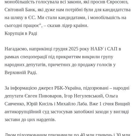
монобільшість голосувала всі закони, які просив Євросоюз,
Світовий Банк, які дуже нам потрібні були для кандидатства
на шляху в ЄС. Ми стали кандидатами, і монобільшість на
сьогодні працює", – сказав лідер країни.
Корупція в Раді
Нагадаємо, наприкінці грудня 2025 року НАБУ і САП в
рамках спецоперації під прикриттям викрили групу
народних депутатів, причетних до продажу голосів у
Верховній Раді.
За інформацією джерел РБК-Україна, підозрювані – народні
депутати Євген Пивоваров, Ігор Негулевський, Ольга
Савченко, Юрій Кисіль і Михайло Лаба. Вже 1 січня Вищий
антикорупційний суд застосував запобіжні заходи у вигляді
застави до цих нардепів.
Двом підозрюваним призначили по 40 млн гривень і 30 млн