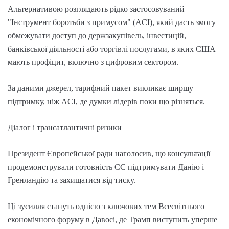
Альтернативою розглядають рідко застосовуваний
"Інструмент боротьби з примусом" (ACI), який дасть змогу
обмежувати доступ до держзакупівель, інвестицій,
банківської діяльності або торгівлі послугами, в яких США
мають профіцит, включно з цифровим сектором.
За даними джерел, тарифний пакет викликає ширшу
підтримку, ніж ACI, де думки лідерів поки що різняться.
Діалог і трансатлантичні ризики
Президент Європейської ради наголосив, що консультації
продемонстрували готовність ЄС підтримувати Данію і
Гренландію та захищатися від тиску.
Ці зусилля стануть однією з ключових тем Всесвітнього
економічного форуму в Давосі, де Трамп виступить уперше