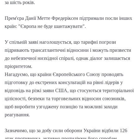
за шість років.
Прем'єра Данії Метте Фредеріксен підтримали посли інших
країн: "Європа не буде шантажувати".
У спільній заяві наголошується, що тарифні погрози
підривають трансатлантичні відносини і можуть призвести
до небезпечної низхідної спіралі, однак діалог залишається
пріоритетом.
Нагадуємо, що країни Європейського Союзу проводять
підготовку до екстрених консультацій на рівні лідерів у
відповідь на різкі заяви США, що стосуються територіальної
цілісності, безпеки та торговельних відносин союзників,
щоб виробити узгоджену позицію та можливі заходи
реагування.
Зазначимо, що за добу сили оборони України відбили 126
атак противника, активно протидіючи його спробам