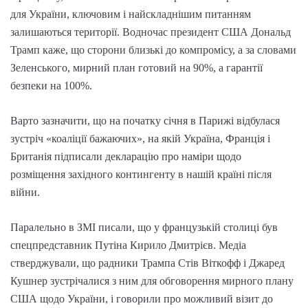
для України, ключовим і найскладнішим питанням
залишаються території. Водночас президент США Дональд
Трамп каже, що сторони близькі до компромісу, а за словами
Зеленського, мирний план готовий на 90%, а гарантії
безпеки на 100%.
Варто зазначити, що на початку січня в Парижі відбулася
зустріч «коаліції бажаючих», на якій Україна, Франція і
Британія підписали декларацію про наміри щодо
розміщення західного контингенту в нашій країні після
війни.
Паралельно в ЗМІ писали, що у французькій столиці був
спецпредставник Путіна Кирило Дмитрієв. Медіа
стверджували, що радники Трампа Стів Віткофф і Джаред
Кушнер зустрічалися з ним для обговорення мирного плану
США щодо України, і говорили про можливий візит до