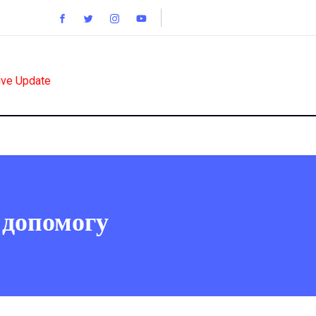
ive Update
 допомогу