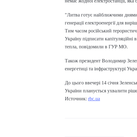
немає жодної електростанції, яка б
"Литва готує найближчими днями 
генерації електроенергії для вир
Тим часом російський терористич
Україну підписати капітуляційні 
тепла, повідомили в ГУР МО.
Також президент Володимир Зеленс
енергетиці та інфраструктурі Укра
До цього ввечері 14 січня Зеленсь
України планується ухвалити ріш
Источник:
rbc.ua