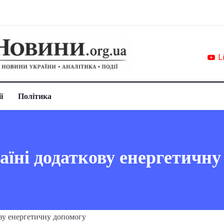
L
ї
Політика
аїні додаткову енергетичну