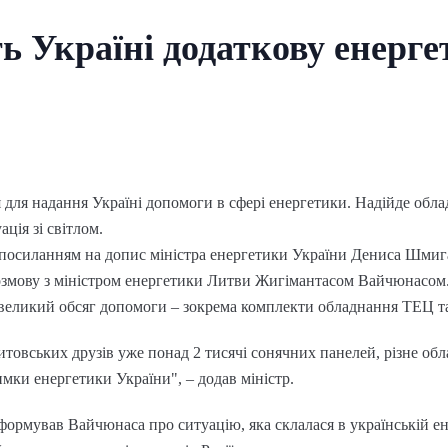
ь Україні додаткову енерг
 для надання Україні допомоги в сфері енергетики. Надійде обл
ція зі світлом.
 посиланням на допис міністра енергетики України Дениса Шмиг
змову з міністром енергетики Литви Жигімантасом Вайчюнасом
 великий обсяг допомоги – зокрема комплекти обладнання ТЕЦ т
итовських друзів уже понад 2 тисячі сонячних панелей, різне обл
имки енергетики України", – додав міністр.
ормував Вайчюнаса про ситуацію, яка склалася в українській ене