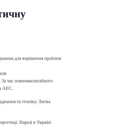
етичну
аднання для вирішення проблем
аля.
. За час повномасштабного
а АЕС.
аднання та техніку. Литва
ргетиці. Наразі в Україні