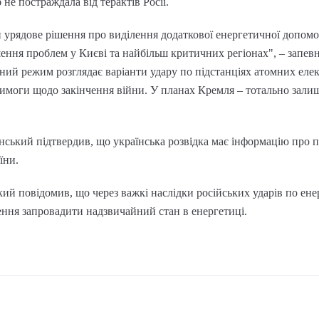
 не постраждала від терактів Росії.
урядове рішення про виділення додаткової енергетичної допомо
ішення проблем у Києві та найбільш критичних регіонах", – запе
ний режим розглядає варіанти удару по підстанціях атомних еле
вимоги щодо закінчення війни. У планах Кремля – тотально залиши
ький підтвердив, що українська розвідка має інформацію про пі
їни.
кий повідомив, що через важкі наслідки російських ударів по ен
ення запровадити надзвичайний стан в енергетиці.