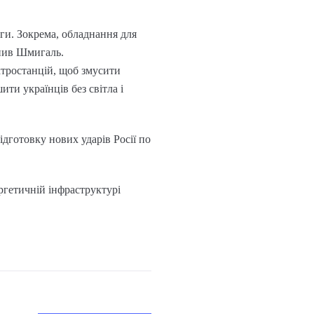
ги. Зокрема, обладнання для
внив Шмигаль.
ктростанцій, щоб змусити
ти українців без світла і
дготовку нових ударів Росії по
ергетичній інфраструктурі