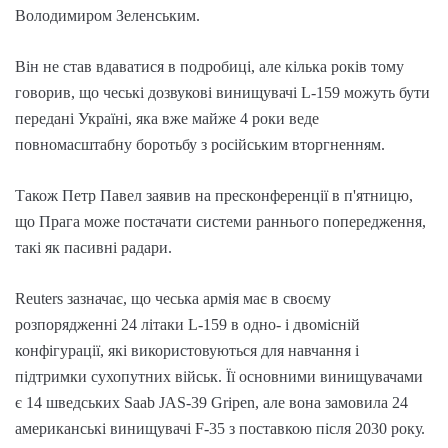
Володимиром Зеленським.
Він не став вдаватися в подробиці, але кілька років тому
говорив, що чеські дозвукові винищувачі L-159 можуть бути
передані Україні, яка вже майже 4 роки веде
повномасштабну боротьбу з російським вторгненням.
Також Петр Павел заявив на пресконференції в п'ятницю,
що Прага може постачати системи раннього попередження,
такі як пасивні радари.
Reuters зазначає, що чеська армія має в своєму
розпорядженні 24 літаки L-159 в одно- і двомісній
конфігурації, які використовуються для навчання і
підтримки сухопутних військ. Її основними винищувачами
є 14 шведських Saab JAS-39 Gripen, але вона замовила 24
американські винищувачі F-35 з поставкою після 2030 року.