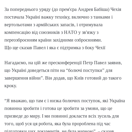
За попереднього уряду (до прем'єра Андрея Бабіша) Чехія
постачала Україні важку техніку, включно з танками і
вертольотами з армійських запасів, і отримувала
компенсацію від союзників з НАТО у зв'язку з
переозброєнням країни західними озброєннями.
Що ще сказав Павел і яка є підтримка з боку Чехії
Нагадаємо, на цій же пресконференції Петр Павел заявив,
що Україні доведеться піти на “болючі поступки” для
завершення війни”. Він додав, що Київ готовий до такого
кроку.
“Я вважаю, що там є і низка болючих поступок, які Україна
повинна зробити і готова це зробити за умови, що це
призведе до миру. І ми повинні докласти всіх зусиль для
того, щоб уся ця робота, яка була пророблена під час
підготовки цих документів, не була марною”, – сказав