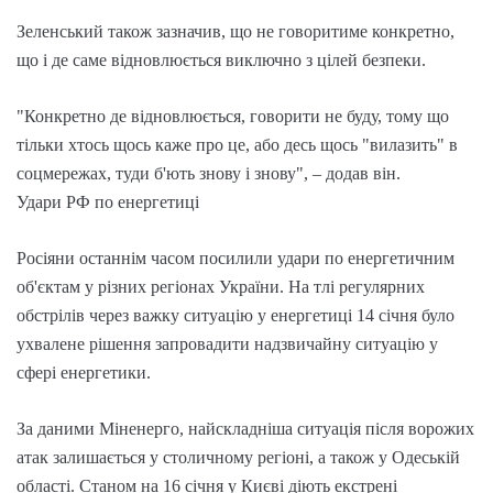
Зеленський також зазначив, що не говоритиме конкретно,
що і де саме відновлюється виключно з цілей безпеки.
"Конкретно де відновлюється, говорити не буду, тому що
тільки хтось щось каже про це, або десь щось "вилазить" в
соцмережах, туди б'ють знову і знову", – додав він.
Удари РФ по енергетиці
Росіяни останнім часом посилили удари по енергетичним
об'єктам у різних регіонах України. На тлі регулярних
обстрілів через важку ситуацію у енергетиці 14 січня було
ухвалене рішення запровадити надзвичайну ситуацію у
сфері енергетики.
За даними Міненерго, найскладніша ситуація після ворожих
атак залишається у столичному регіоні, а також у Одеській
області. Станом на 16 січня у Києві діють екстрені