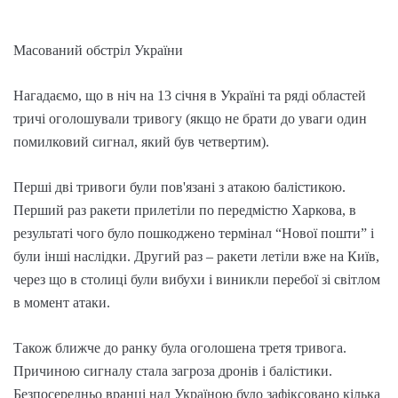
Масований обстріл України
Нагадаємо, що в ніч на 13 січня в Україні та ряді областей
тричі оголошували тривогу (якщо не брати до уваги один
помилковий сигнал, який був четвертим).
Перші дві тривоги були пов'язані з атакою балістикою.
Перший раз ракети прилетіли по передмістю Харкова, в
результаті чого було пошкоджено термінал “Нової пошти” і
були інші наслідки. Другий раз – ракети летіли вже на Київ,
через що в столиці були вибухи і виникли перебої зі світлом
в момент атаки.
Також ближче до ранку була оголошена третя тривога.
Причиною сигналу стала загроза дронів і балістики.
Безпосередньо вранці над Україною було зафіксовано кілька