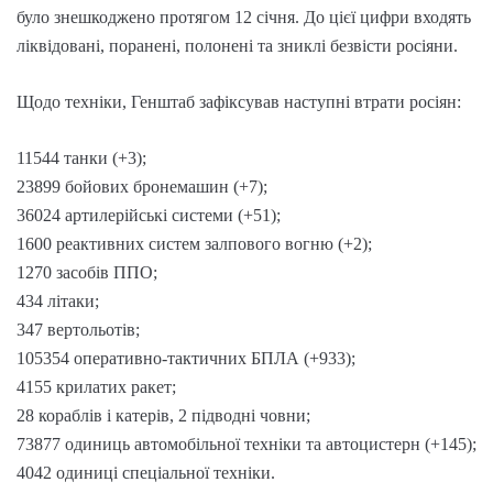
було знешкоджено протягом 12 січня. До цієї цифри входять
ліквідовані, поранені, полонені та зниклі безвісти росіяни.
Щодо техніки, Генштаб зафіксував наступні втрати росіян:
11544 танки (+3);
23899 бойових бронемашин (+7);
36024 артилерійські системи (+51);
1600 реактивних систем залпового вогню (+2);
1270 засобів ППО;
434 літаки;
347 вертольотів;
105354 оперативно-тактичних БПЛА (+933);
4155 крилатих ракет;
28 кораблів і катерів, 2 підводні човни;
73877 одиниць автомобільної техніки та автоцистерн (+145);
4042 одиниці спеціальної техніки.