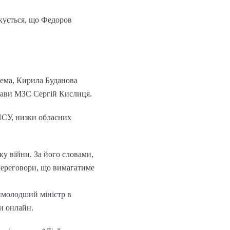
ікується, що Федоров
рема, Кирила Буданова
глави МЗС Сергій Кислиця.
ПСУ, низки обласних
ку війни. За його словами,
 переговори, що вимагатиме
ймолодший міністр в
ги онлайн.