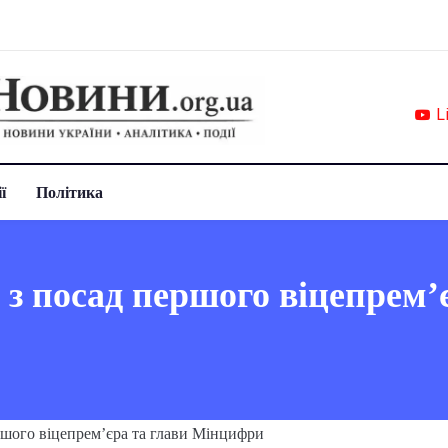
L
ї
Політика
з посад першого віцепрем’