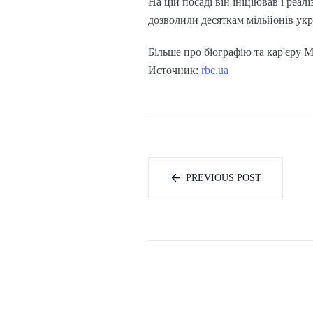
На цій посаді він ініціював і реа
дозволили десяткам мільйонів укр
Більше про біографію та кар'єру 
Источник:
rbc.ua
PREVIOUS POST