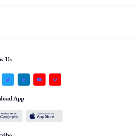
ow Us
load App
cribe