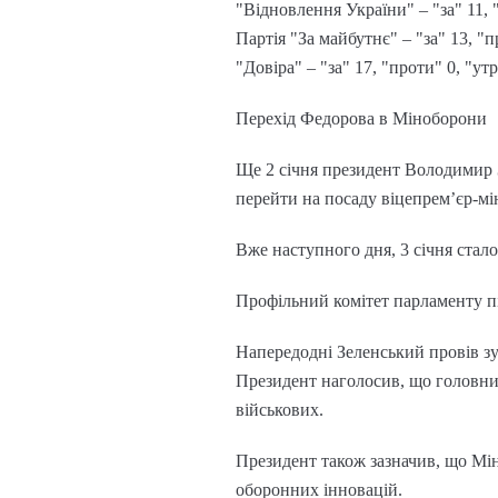
"Відновлення України" – "за" 11, 
Партія "За майбутнє" – "за" 13, "п
"Довіра" – "за" 17, "проти" 0, "ут
Перехід Федорова в Міноборони
Ще 2 січня президент Володимир
перейти на посаду віцепрем’єр-мін
Вже наступного дня, 3 січня стал
Профільний комітет парламенту пі
Напередодні Зеленський провів зу
Президент наголосив, що головним
військових.
Президент також зазначив, що Мі
оборонних інновацій.