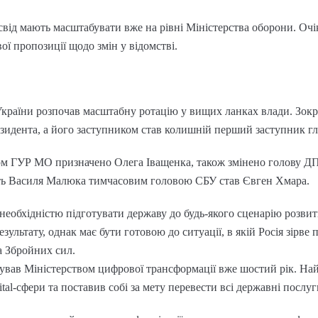
свід мають масштабувати вже на рівні Міністерства оборони. Оч
ї пропозиції щодо змін у відомстві.
України розпочав масштабну ротацію у вищих ланках влади. Зок
зидента, а його заступником став колишній перший заступник 
ом ГУР МО призначено Олега Іващенка, також змінено голову Д
ість Василя Малюка тимчасовим головою СБУ став Євген Хмара.
необхідністю підготувати державу до будь-якого сценарію розвит
ультату, однак має бути готовою до ситуації, в якій Росія зірве
 Збройних сил.
вав Міністерством цифрової трансформації вже шостий рік. На
ital‑сфери та поставив собі за мету перевести всі державні послу