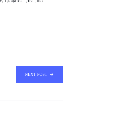
у і додаток “Дія”, що
NEXT POST