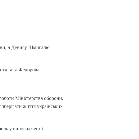
они, а Денису Шмигалю –
мигаля та Федорова.
 роботи Міністерства оборони.
 зберігати життя українських
роль у впровадженні