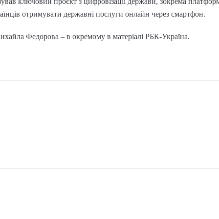
лізував ключовий проєкт з цифровізації держави, зокрема платформ
аїнців отримувати державні послуги онлайн через смартфон.
Михайла Федорова – в окремому в матеріалі РБК-Україна.