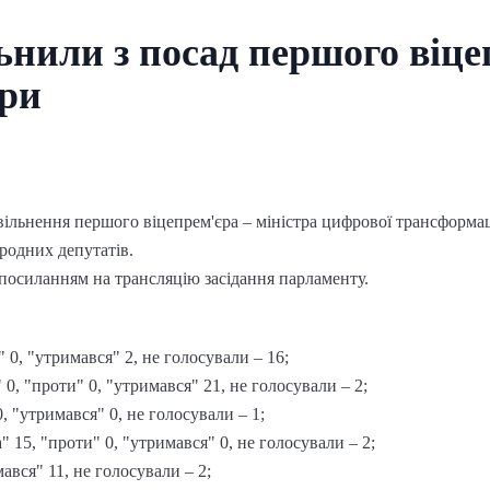
ьнили з посад першого віце
ри
вільнення першого віцепрем'єра – міністра цифрової трансформа
родних депутатів.
посиланням на трансляцію засідання парламенту.
" 0, "утримався" 2, не голосували – 16;
 0, "проти" 0, "утримався" 21, не голосували – 2;
, "утримався" 0, не голосували – 1;
" 15, "проти" 0, "утримався" 0, не голосували – 2;
мався" 11, не голосували – 2;