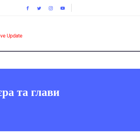
ive Update
єра та глави