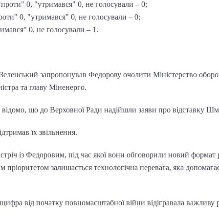
"проти" 0, "утримався" 0, не голосували – 0;
роти" 0, "утримався" 0, не голосували – 0;
римався" 0, не голосували – 1.
 Зеленський запропонував Федорову очолити Міністерство обор
істра та главу Міненерго.
о відомо, що до Верховної Ради надійшли заяви про відставку Ш
дтримав їх звільнення.
стріч із Федоровим, під час якої вони обговорили новий формат
 пріоритетом залишається технологічна перевага, яка допомагає
нцифра від початку повномасштабної війни відігравала важливу 