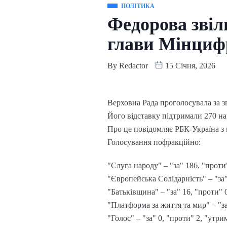
ПОЛІТИКА
Федорова звіл
глави Мінциф
By
Redactor
15 Січня, 2026
Верховна Рада проголосувала за з
Його відставку підтримали 270 на
Про це повідомляє РБК-Україна з 
Голосування пофракційно:
"Слуга народу" – "за" 186, "проти
"Європейська Солідарність" – "за"
"Батьківщина" – "за" 16, "проти" 0
"Платформа за життя та мир" – "за
"Голос" – "за" 0, "проти" 2, "утри