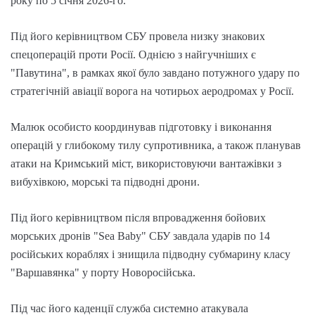
року по 5 січня 2026-го.
Під його керівництвом СБУ провела низку знакових
спецоперацій проти Росії. Однією з найгучніших є
"Павутина", в рамках якої було завдано потужного удару по
стратегічній авіації ворога на чотирьох аеродромах у Росії.
Малюк особисто координував підготовку і виконання
операцій у глибокому тилу супротивника, а також планував
атаки на Кримський міст, використовуючи вантажівки з
вибухівкою, морські та підводні дрони.
Під його керівництвом після впровадження бойових
морських дронів "Sea Baby" СБУ завдала ударів по 14
російських кораблях і знищила підводну субмарину класу
"Варшавянка" у порту Новоросійська.
Під час його каденції служба системно атакувала