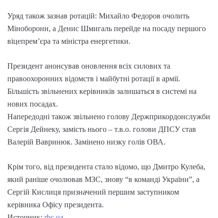
Уряд також зазнав ротацій: Михайло Федоров очолить
Міноборони, а Денис Шмигаль перейде на посаду першого
віцепрем’єра та міністра енергетики.
Президент анонсував оновлення всіх силових та
правоохоронних відомств і майбутні ротації в армії.
Більшість звільнених керівників залишаться в системі на
нових посадах.
Напередодні також звільнено голову Держприкордонслужби
Сергія Дейнеку, замість нього – т.в.о. голови ДПСУ став
Валерій Вавринюк. Замінено низку голів ОВА.
Крім того, від президента стало відомо, що Дмитро Кулеба,
який раніше очолював МЗС, знову “в команді України”, а
Сергій Кислиця призначений першим заступником
керівника Офісу президента.
Источник:
rbc.ua