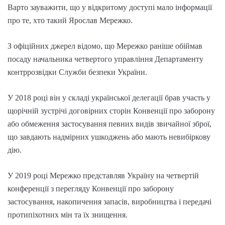
Варто зауважити, що у відкритому доступі мало інформації
про те, хто такий Ярослав Мережко.
З офіційних джерел відомо, що Мережко раніше обіймав
посаду начальника четвертого управління Департаменту
контррозвідки Служби безпеки України.
У 2018 році він у складі української делегації брав участь у
щорічній зустрічі договірних сторін Конвенції про заборону
або обмеження застосування певних видів звичайної зброї,
що завдають надмірних ушкоджень або мають невибіркову
дію.
У 2019 році Мережко представляв Україну на четвертій
конференції з перегляду Конвенції про заборону
застосування, накопичення запасів, виробництва і передачі
протипіхотних мін та їх знищення.