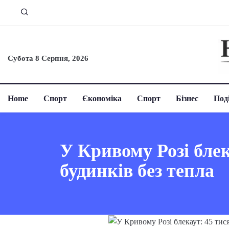
Субота 8 Серпня, 2026
Home
Спорт
Єкономіка
Спорт
Бізнес
Поді
У Кривому Розі блека
будинків без тепла