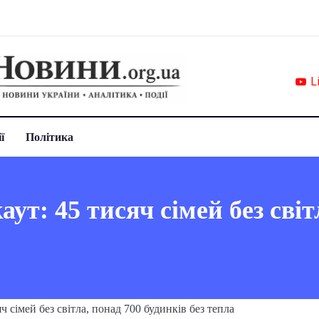
L
ї
Політика
ут: 45 тисяч сімей без світ