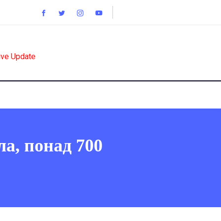
ive Update
ла, понад 700