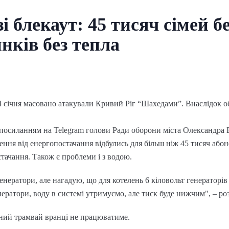
 блекаут: 45 тисяч сімей бе
нків без тепла
 14 січня масовано атакували Кривий Ріг “Шахедами”. Внаслідок 
посиланням на Telegram голови Ради оборони міста Олександра 
ення від енергопостачання відбулись для більш ніж 45 тисяч абон
тачання. Також є проблеми і з водою.
нератори, але нагадую, що для котелень 6 кіловольт генераторів 
ратори, воду в системі утримуємо, але тиск буде нижчим", – роз
ний трамвай вранці не працюватиме.