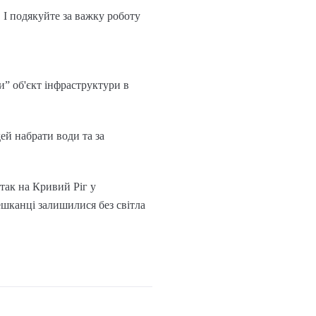
 І подякуйте за важку роботу
и” об'єкт інфраструктури в
ей набрати води та за
так на Кривий Ріг у
мешканці залишилися без світла