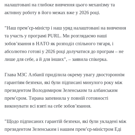
налаштовані на глибоке вивчення цього механізму та
активну роботу в його межах вже у 2026 році.
"Наш прем’єр-міністр і наш уряд налаштовані на вивчення
та участь у програмі PURL. Ми розглядаємо наші
зобов’язання в НАТО як розподіл спільного тягаря, і
абсолютно готові у 2026 році долучатися до програм – не
лише для себе, а й для інших", – заявила спікерка.
Глава МЗС Албанії приділила окрему увагу двостороннім
гарантіям безпеки, які були підписані минулого року між
президентом Володимиром Зеленським та албанським
прем’єром. Тирана запевнила у повній готовності
виконувати всі взяті на себе зобов’язання.
"Щодо підписаних гарантій безпеки, які були укладені між
президентом Зеленським і нашим прем’єр-міністром Еді