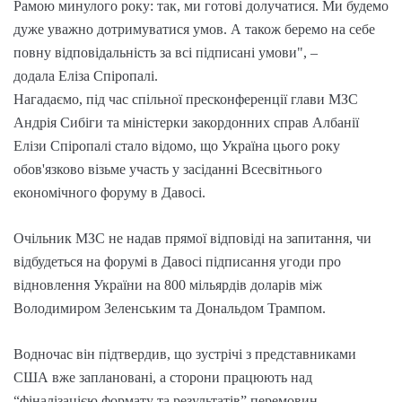
Рамою минулого року: так, ми готові долучатися. Ми будемо
дуже уважно дотримуватися умов. А також беремо на себе
повну відповідальність за всі підписані умови", –
додала Еліза Спіропалі.
Нагадаємо, під час спільної пресконференції глави МЗС
Андрія Сибіги та міністерки закордонних справ Албанії
Елізи Спіропалі стало відомо, що Україна цього року
обов'язково візьме участь у засіданні Всесвітнього
економічного форуму в Давосі.
Очільник МЗС не надав прямої відповіді на запитання, чи
відбудеться на форумі в Давосі підписання угоди про
відновлення України на 800 мільярдів доларів між
Володимиром Зеленським та Дональдом Трампом.
Водночас він підтвердив, що зустрічі з представниками
США вже заплановані, а сторони працюють над
“фіналізацією формату та результатів” перемовин.