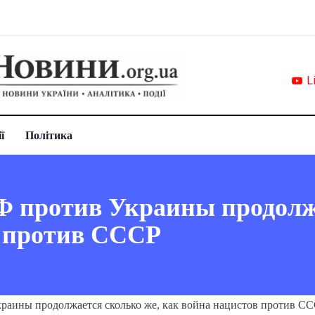
L
ї
Політика
Ф против Украины продолж
в против СССР