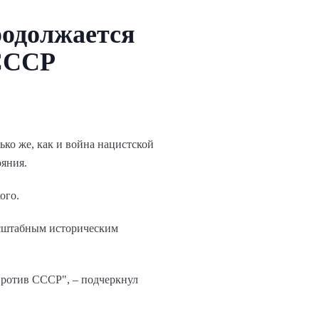
родолжается
 СССР
ко же, как и война нацистской
яния.
ого.
асштабным историческим
 против СССР", – подчеркнул