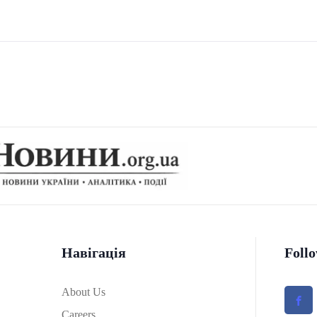
Навігація
Foll
About Us
Careers