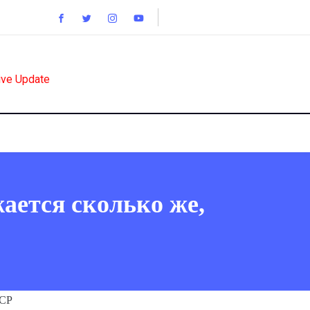
ive Update
ается сколько же,