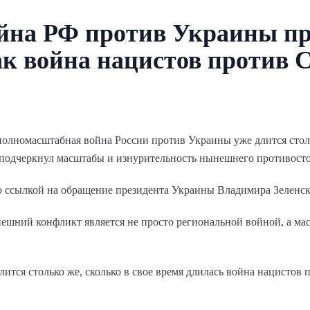
ойна РФ против Украины п
ак война нацистов против
полномасштабная война России против Украины уже длится столь
подчеркнул масштабы и изнурительность нынешнего противосто
о ссылкой на обращение президента Украины Владимира Зеленск
нешний конфликт является не просто региональной войной, а м
ится столько же, сколько в свое время длилась война нацистов