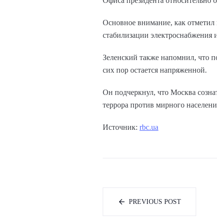
Офиса президента относительно о
Основное внимание, как отметил 
стабилизации электроснабжения и
Зеленский также напомнил, что п
сих пор остается напряженной.
Он подчеркнул, что Москва созна
террора против мирного населен
Источник:
rbc.ua
PREVIOUS POST