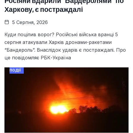
Росіяни вдарили “Бардеролями” по
Харкову, є постраждалі
5 Серпня, 2026
Куди поцілив ворог? Російські війська вранці 5
серпня атакували Харків дронами-ракетами
“Бандероль”. Внаслідок ударів є постраждалі. Про
це повідомляє РБК-Україна
ПОДІЇ