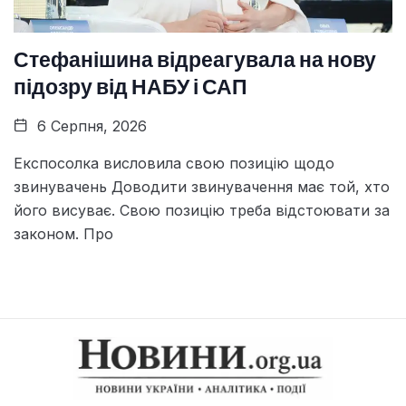
Стефанішина відреагувала на нову
підозру від НАБУ і САП
6 Серпня, 2026
Експосолка висловила свою позицію щодо
звинувачень Доводити звинувачення має той, хто
його висуває. Свою позицію треба відстоювати за
законом. Про