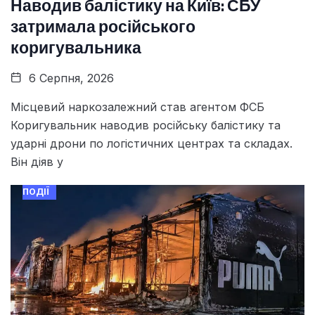
Наводив балістику на Київ: СБУ
затримала російського
коригувальника
6 Серпня, 2026
Місцевий наркозалежний став агентом ФСБ
Коригувальник наводив російську балістику та
ударні дрони по логістичних центрах та складах.
Він діяв у
ПОДІЇ