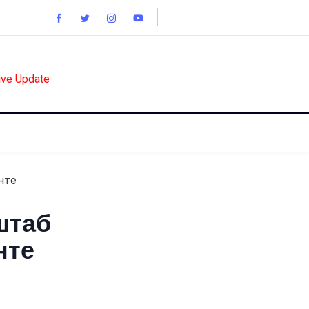
ive Update
штаб
нте