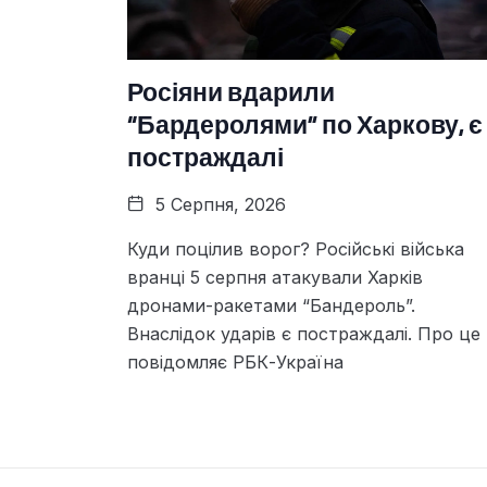
Росіяни вдарили
“Бардеролями” по Харкову, є
постраждалі
5 Серпня, 2026
Куди поцілив ворог? Російські війська
вранці 5 серпня атакували Харків
дронами-ракетами “Бандероль”.
Внаслідок ударів є постраждалі. Про це
повідомляє РБК-Україна