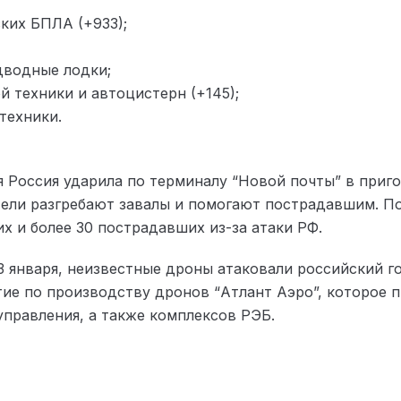
ких БПЛА (+933);
одводные лодки;
 техники и автоцистерн (+145);
техники.
я Россия ударила по терминалу “Новой почты” в приго
тели разгребают завалы и помогают пострадавшим. По
их и более 30 пострадавших из-за атаки РФ.
13 января, неизвестные дроны атаковали российский г
тие по производству дронов “Атлант Аэро”, которое
управления, а также комплексов РЭБ.