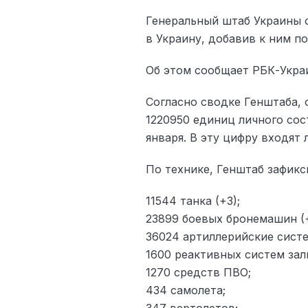
Генеральный штаб Украины 
в Украину, добавив к ним п
Об этом сообщает РБК-Украи
Согласно сводке Генштаба, 
1220950 единиц личного сос
января. В эту цифру входят
По технике, Генштаб зафик
11544 танка (+3);
23899 боевых бронемашин (+
36024 артиллерийские систе
1600 реактивных систем залп
1270 средств ПВО;
434 самолета;
347 вертолетов;