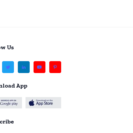
ow Us
load App
cribe