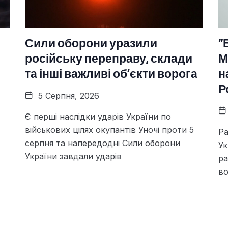
Сили оборони уразили
“
російську переправу, склади
М
та інші важливі об’єкти ворога
н
Р
5 Серпня, 2026
Є перші наслідки ударів України по
військових цілях окупантів Уночі проти 5
Ра
серпня та напередодні Сили оборони
Ук
України завдали ударів
ра
во