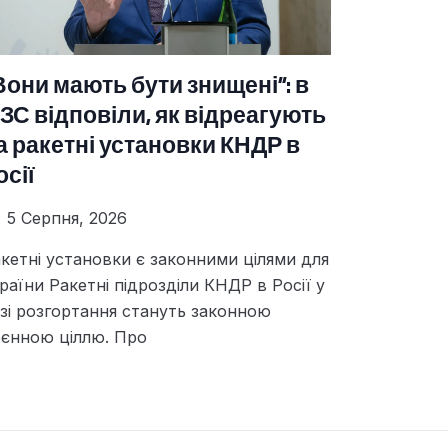
Вони мають бути знищені”: в
ЗС відповіли, як відреагують
а ракетні установки КНДР в
осії
5 Серпня, 2026
кетні установки є законними цілями для
раїни Ракетні підрозділи КНДР в Росії у
зі розгортання стануть законною
єнною ціллю. Про