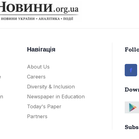
Навігація
Foll
About Us
e
Careers
Diversity & Inclusion
Down
on
Newspaper in Education
Today's Paper
Partners
Subs