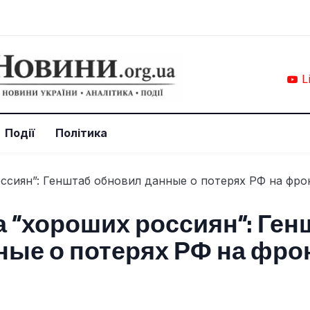
L
Події
Політика
 “хороших россиян”: Ген
ные о потерях РФ на фро