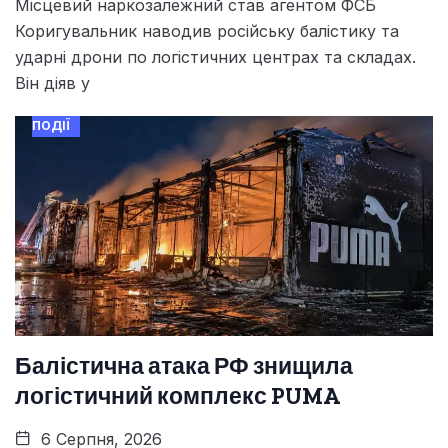
Місцевий наркозалежний став агентом ФСБ
Коригувальник наводив російську балістику та
ударні дрони по логістичних центрах та складах.
Він діяв у
ПОДІЇ
Балістична атака РФ знищила
логістичний комплекс PUMA
6 Серпня, 2026