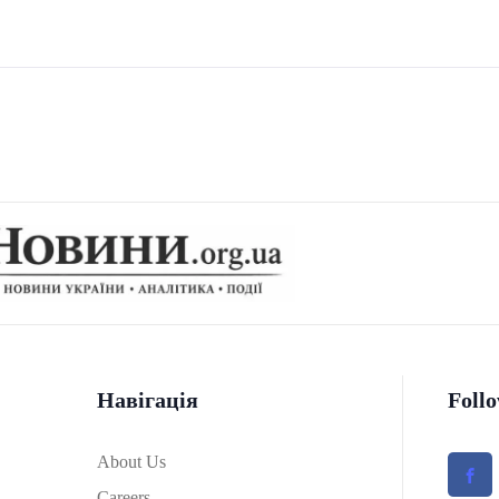
Навігація
Foll
About Us
Careers