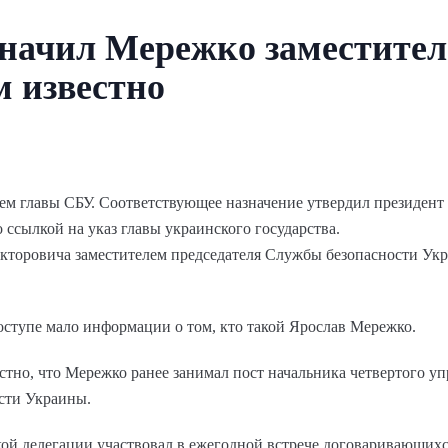
значил Мережко заместите
м известно
лем главы СБУ. Соответствующее назначение утвердил президен
 ссылкой на указ главы украинского государства.
торовича заместителем председателя Службы безопасности Укра
доступе мало информации о том, кто такой Ярослав Мережко.
тно, что Мережко ранее занимал пост начальника четвертого у
сти Украины.
ской делегации участвовал в ежегодной встрече договаривающих