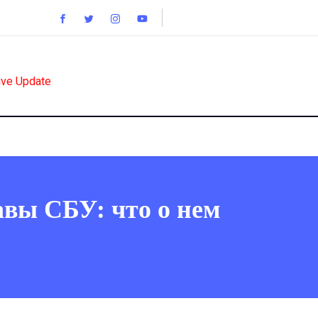
ive Update
авы СБУ: что о нем