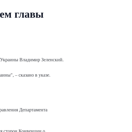
лем главы
т Украины Владимир Зеленский.
ины", – сказано в указе.
правления Департамента
ся сторон Конвенции о