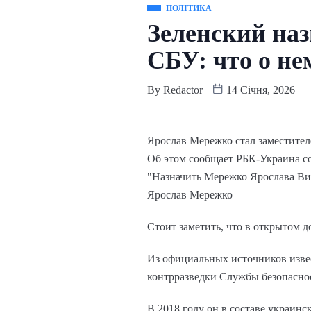
ПОЛІТИКА
Зеленский на
СБУ: что о не
By
Redactor
14 Січня, 2026
Ярослав Мережко стал заместите
Об этом сообщает РБК-Украина со
"Назначить Мережко Ярослава Вик
Ярослав Мережко
Стоит заметить, что в открытом 
Из официальных источников извес
контрразведки Службы безопасно
В 2018 году он в составе украин