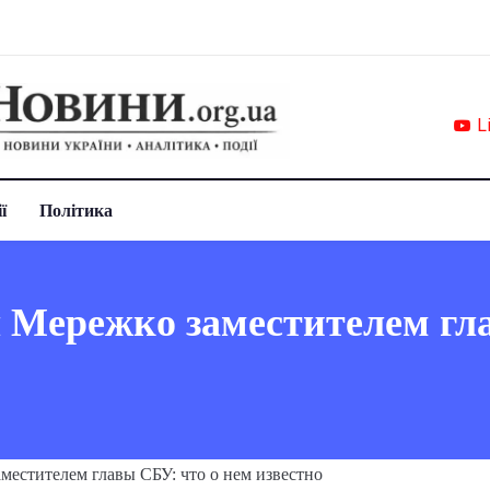
L
ї
Політика
 Мережко заместителем гл