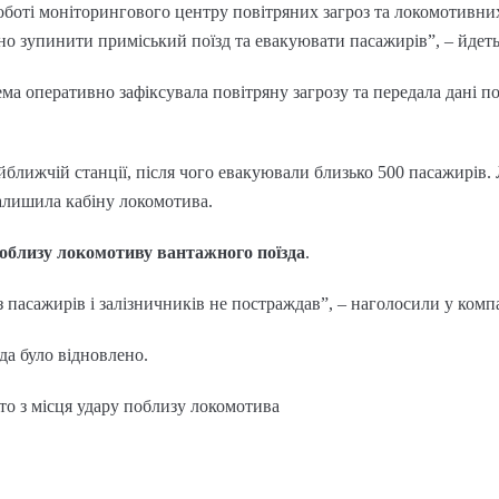
роботі моніторингового центру повітряних загроз та локомотивни
о зупинити приміський поїзд та евакуювати пасажирів”, – йдеть
ма оперативно зафіксувала повітряну загрозу та передала дані п
ближчій станції, після чого евакуювали близько 500 пасажирів.
алишила кабіну локомотива.
поблизу локомотиву вантажного поїзда
.
 пасажирів і залізничників не постраждав”, – наголосили у компа
зда було відновлено.
то з місця удару поблизу локомотива