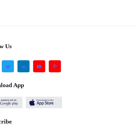
ow Us
load App
cribe