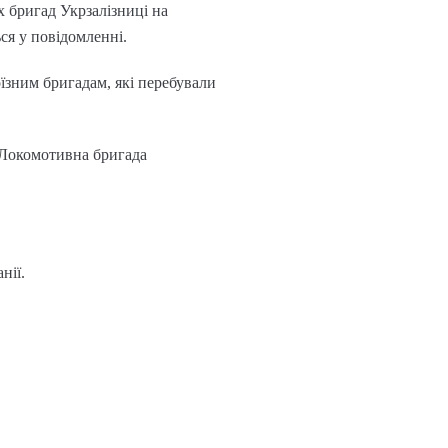
х бригад Укрзалізниці на
ся у повідомленні.
оїзним бригадам, які перебували
 Локомотивна бригада
нії.