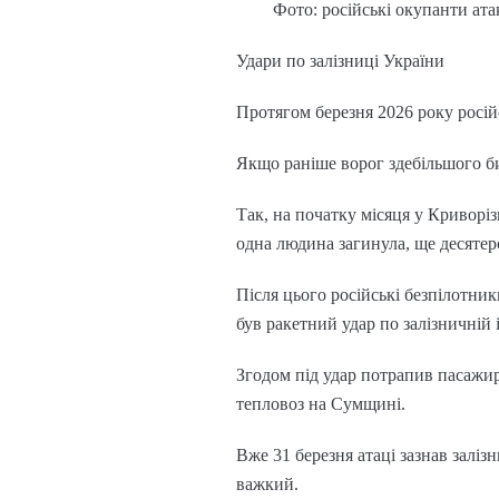
Фото: російські окупанти ата
Удари по залізниці України
Протягом березня 2026 року російс
Якщо раніше ворог здебільшого би
Так, на початку місяця у Криворіз
одна людина загинула, ще десяте
Після цього російські безпілотни
був ракетний удар по залізничній
Згодом під удар потрапив пасажир
тепловоз на Сумщині.
Вже 31 березня атаці зазнав залі
важкий.