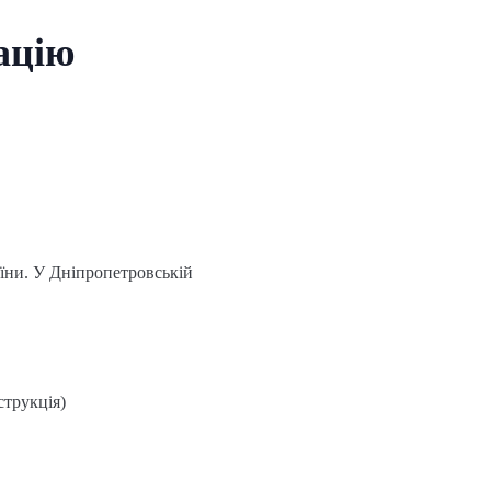
уацію
аїни. У Дніпропетровській
струкція)