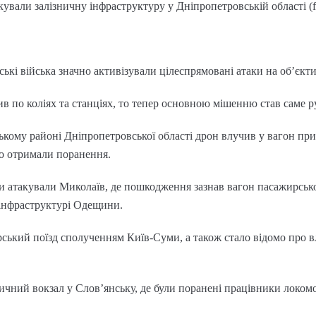
кували залізничну інфраструктуру у Дніпропетровській області (fa
ькі війська значно активізували цілеспрямовані атаки на об’єкти
в по коліях та станціях, то тепер основною мішенню став саме р
ькому районі Дніпропетровської області дрон влучив у вагон прим
ро отримали поранення.
ки атакували Миколаїв, де пошкодження зазнав вагон пасажирсько
 інфраструктурі Одещини.
ський поїзд сполученням Київ-Суми, а також стало відомо про 
зничний вокзал у Слов’янську, де були поранені працівники локом