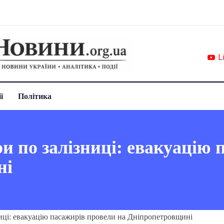
L
ї
Політика
ри по залізниці: евакуацію
ні