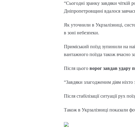
“Сьогодні зранку завдяки чіткій 
Дніпропетровщині вдалося завчасн
Як уточнили в Укрзалізниці, систе
в зоні небезпеки.
Приміський поїзд зупинили на най
вантажного поїзда також вчасно з
Після цього
ворог завдав удару 
“Завдяки злагодженим діям ніхто з
Після стабілізації ситуації рух пої
Також в Укрзалізниці показали фо