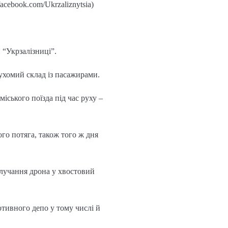
cebook.com/Ukrzaliznytsia)
 “Укрзалізниці”.
ухомий склад із пасажирами.
іського поїзда під час руху –
го потяга, також того ж дня
влучання дрона у хвостовий
отивного депо у тому числі й