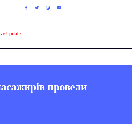
ive Update
 пасажирів провели