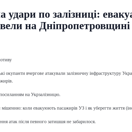
а удари по залізниці: евак
овели на Дніпропетровщині
мотиву
йські окупанти вчергове атакували залізничну інфраструктуру Укр
жирів.
 посиланням на Укрзалізницю.
 мішенню: коли евакуюють пасажирів УЗ і як уберегти життя (ін
ення атак після певного затишшя не забарилося.