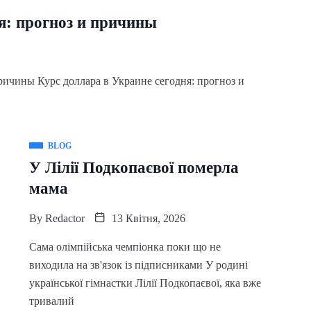
я: прогноз и причины
ричины Курс доллара в Украине сегодня: прогноз и
BLOG
У Лілії Подкопаєвої померла
мама
By
Redactor
13 Квітня, 2026
Сама олімпійська чемпіонка поки що не
виходила на зв'язок із підписниками У родині
української гімнастки Лілії Подкопаєвої, яка вже
тривалий