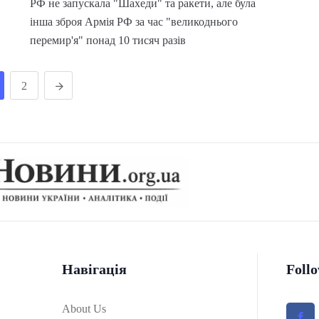
РФ не запускала "Шахеди" та ракети, але була
інша зброя Армія РФ за час "великоднього
перемир'я" понад 10 тисяч разів
2
Навігація
Foll
About Us