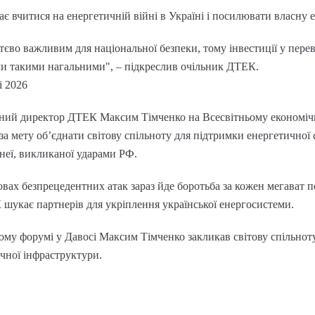
є вчитися на енергетичній війні в Україні і посилювати власну 
тєво важливим для національної безпеки, тому інвестиції у перев
ли такими нагальними", – підкреслив очільник ДТЕК.
і 2026
ьний директор ДТЕК Максим Тімченко на Всесвітньому економіч
за мету об’єднати світову спільноту для підтримки енергетично
 неї, викликаної ударами РФ.
овах безпрецедентних атак зараз йде боротьба за кожен мегават п
 шукає партнерів для укріплення української енергосистеми.
ому форумі у Давосі Максим Тімченко закликав світову спільнот
чної інфраструктури.