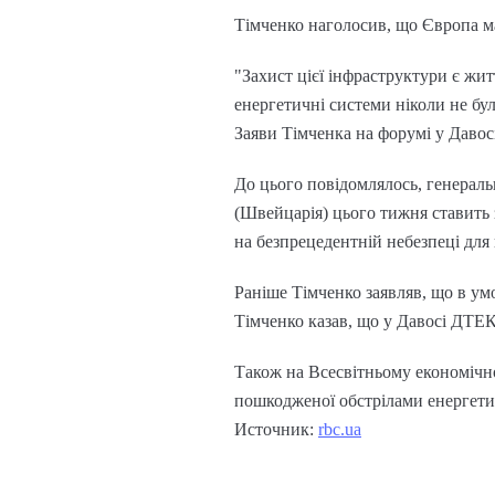
Тімченко наголосив, що Європа ма
"Захист цієї інфраструктури є жит
енергетичні системи ніколи не бу
Заяви Тімченка на форумі у Давос
До цього повідомлялось, генерал
(Швейцарія) цього тижня ставить 
на безпрецедентній небезпеці для
Раніше Тімченко заявляв, що в ум
Тімченко казав, що у Давосі ДТЕК
Також на Всесвітньому економічн
пошкодженої обстрілами енергети
Источник:
rbc.ua