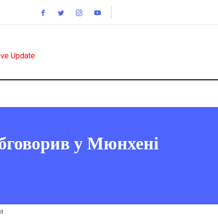
ive Update
бговорив у Мюнхені