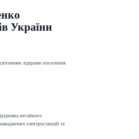
енко
ів України
 світовими лідерами посилення
підтримка негайного
ошкоджених електростанцій та