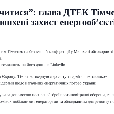
вчитися”: глава ДТЕК Тімч
юнхені захист енергооб’єкт
м Тімченко на безпековій конференції у Мюнхені обговорив зі
и.
посиланням на його допис в LinkedIn.
ю Європу: Тімченко звернувся до світу з терміновим закликом
 лідерами щодо нагальних енергетичних потреб України.
ури за допомогою посиленої зброї протиповітряної оборони, та 
домівок мобільними генераторами та обладнанням для ремонту п