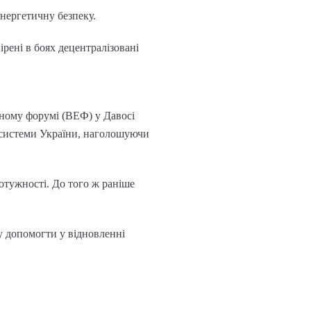
енергетичну безпеку.
ірені в боях децентралізовані
ному форумі (ВЕФ) у Давосі
ї системи України, наголошуючи
отужності. До того ж раніше
у допомогти у відновленні