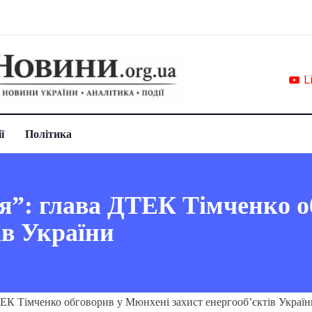
L
ї
Політика
я”: глава ДТЕК Тімченко о
ів України