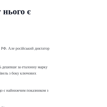
 нього є
і РФ. Але російський диктатор
2% дешевше за еталонну марку
півель з боку ключових
, що є найнижчим показником з