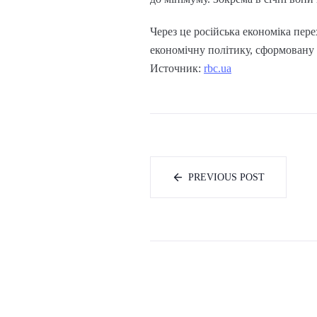
Через це російська економіка пер
економічну політику, сформовану 
Источник:
rbc.ua
PREVIOUS POST