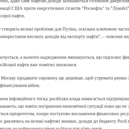
ично, адже саме нафтові доходи залишаються головним джерело
анкції США проти енергетичних гігантів "Роснефть" та "Лукойл
 сирої нафти.
 створить великі проблеми для Путіна, оскільки ключовою части
 використання високих доходів від експорту нафти", – пояснив в
очується, а валютні надходження зменшуються, що підсилює фіна
осійської нафти вже помітно знизилися.
 Москву продавати сировину ще дешевше, щоб утримати ринки з
фінансування війни.
ання інфляційного тиску, російська влада намагається підтриму
важають, що навіть погіршення економічної ситуації поки що не
ється пріоритетом, попри поступове виснаження фінансових ресу
е дивлячись на великі нафтові знижки, доходи до бюджету Росії
 впали до найнижчого рівня за більш ніж п'ять років.