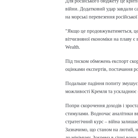
Для російського бюджету це крит
війни. Додатковий удар завдали с
на морські перевезення російської
"Якщо це продовжуватиметься, це
вітчизняної економіки на плаву є
Wealth.
Під тиском обмежень експорт скор
оцінками експертів, постачання р
Подальше падіння попиту змушує
можливості Кремля та ускладнює 
Попри скорочення доходів і зрост
стимулами. Водночас аналітики в
стратегічний курс – війна залиша
Зазначимо, що станом на лютий, н
до мінімуму. Зокрема в січні вони