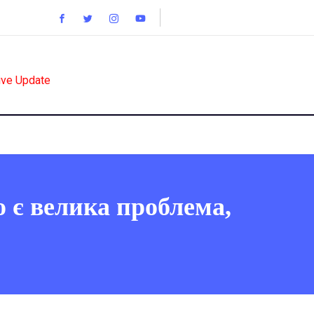
ive Update
о є велика проблема,