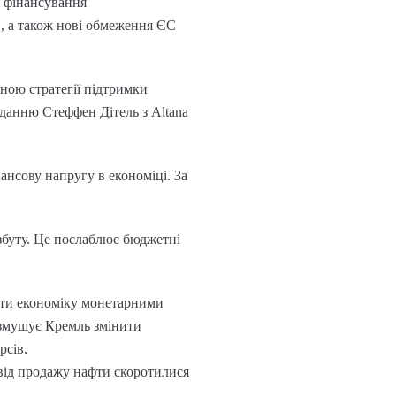
м фінансування
", а також нові обмеження ЄС
ною стратегії підтримки
иданню Стеффен Дітель з Altana
нсову напругу в економіці. За
буту. Це послаблює бюджетні
вати економіку монетарними
 змушує Кремль змінити
рсів.
 від продажу нафти скоротилися