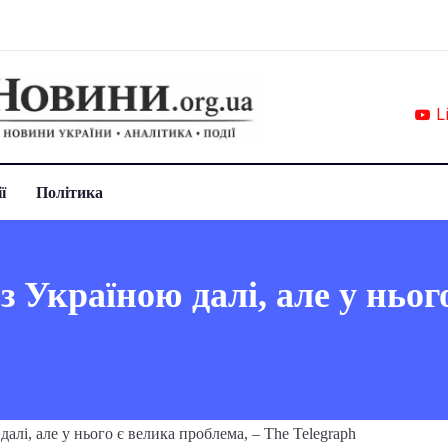
L
ї
Політика
з Україною далі, але у ньог