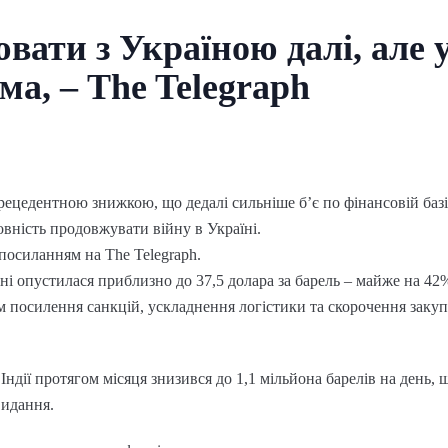
вати з Україною далі, але у
ма, – The Telegraph
прецедентною знижкою, що дедалі сильніше б’є по фінансовій баз
вність продовжувати війну в Україні.
посиланням на The Telegraph.
ічні опустилася приблизно до 37,5 долара за барель – майже на 4
ом посилення санкцій, ускладнення логістики та скорочення заку
 Індії протягом місяця знизився до 1,1 мільйона барелів на день
видання.