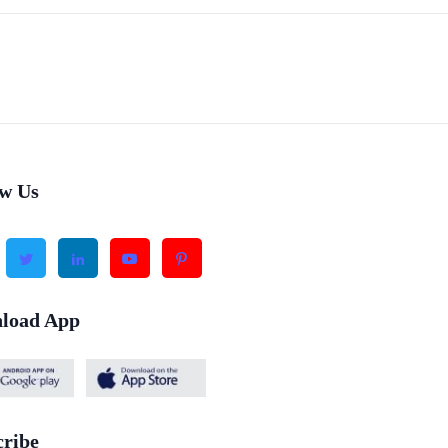
ow Us
load App
cribe