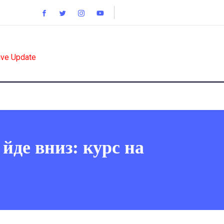
ive Update
 йде вниз: курс на