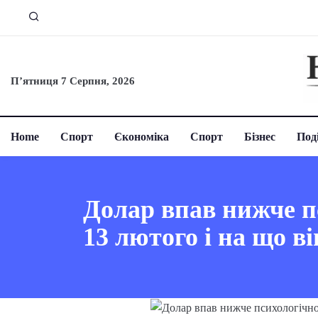
П’ятниця 7 Серпня, 2026
Home
Спорт
Єкономіка
Спорт
Бізнес
Поді
Долар впав нижче пс
13 лютого і на що в