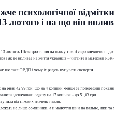
жче психологічної відмітки
13 лютого і на що він вплив
13 лютого. Після зростання на цьому тижні євро впевнено падає,
тра і як це впливає на життя українців – читайте в матеріалі РБК
ри: що таке ОВДП і чому їх радять купувати експерти
 на рівні 42,99 грн, що на 4 копійки менше за попередній показн
валюта здешевшала одразу на 17 копійок – до 51,03 грн.
тупила від пікових значень тижня.
ежать не лише обмінники, а й майбутні ціни на пальне, ліки та т