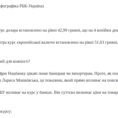
нфографіка РБК-Україна)
с долара встановлено на рівні 42,99 гривні, що на 4 копійки де
втра курс європейської валюти встановлено на рівні 51,03 гривні
ий для кожного?
ифри Нацбанку цікаві лише банкірам чи імпортерам. Проте, як п
n Лариса Мошківська, це показник, який прямо впливає на повс
У впливає на курс у банках. Він суттєво визначає ціни на товар
курсу: