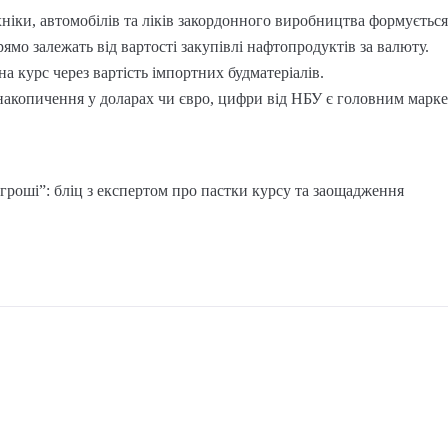
хніки, автомобілів та ліків закордонного виробництва формується
мо залежать від вартості закупівлі нафтопродуктів за валюту.
а курс через вартість імпортних будматеріалів.
акопичення у доларах чи євро, цифри від НБУ є головним маркер
 гроші”: бліц з експертом про пастки курсу та заощадження