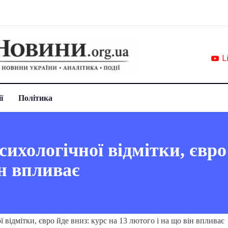
L
ї
Політика
ихологічної відмітки, євро
ін впливає