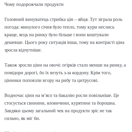
Чому подорожчали продукти
Головний винуватець стрибка цін – яйця. Тут зіграла роль
погода: минулого січня було тепло, тому кури неслись
краще, яєць на ринку було більше і вони коштували
дешевше. Цього року ситуація інша, тому на контрасті ціна
зросла відчутніше.
Також зросли ціни на овочі: огірків стало менше на ринку, а
помідори дорогі, бо їх везуть з-за кордону. Крім того,
цінники поповзли вгору на рибу та цитрусові.
Водночас ціни на м’ясо та бакалію росли повільніше. Це
стосується свинини, яловичини, курятини та борошна.
Завдяки цьому загальний чек на продукти зріс не так
сильно, як міг би.