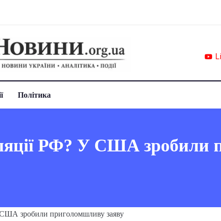
L
ї
Політика
оляції РФ? У США зробили