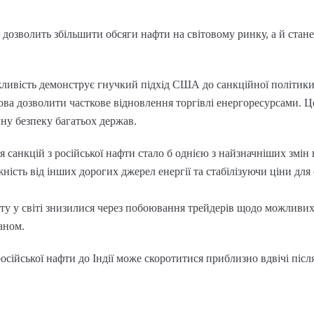
дозволить збільшити обсяги нафти на світовому ринку, а й стане 
ливість демонструє гнучкий підхід США до санкційної політики:
ва дозволити часткове відновлення торгівлі енергоресурсами. Ц
чну безпеку багатьох держав.
я санкцій з російської нафти стало б однією з найзначніших змін
ність від інших дорогих джерел енергії та стабілізуючи ціни дл
ту у світі знизилися через побоювання трейдерів щодо можливих 
аном.
осійської нафти до Індії може скоротитися приблизно вдвічі післ