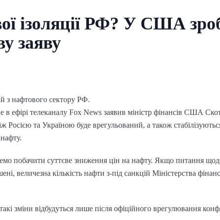
ої ізоляції РФ? У США зро
у заяву
й з нафтового сектору РФ.
е в ефірі телеканалу Fox News заявив міністр фінансів США Скот
ж Росією та Україною буде врегульований, а також стабілізуються
 нафту.
мо побачити суттєве зниження цін на нафту. Якщо питання щодо
шені, величезна кількість нафти з-під санкцій Міністерства фіна
такі зміни відбудуться лише після офіційного врегулювання конф