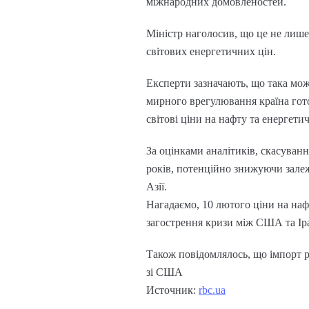
міжнародних домовленостей.
Міністр наголосив, що це не лише 
світових енергетичних цін.
Експерти зазначають, що така мож
мирного врегулювання країна гото
світові ціни на нафту та енергети
За оцінками аналітиків, скасуванн
років, потенційно знижуючи залеж
Азії.
Нагадаємо, 10 лютого ціни на наф
загострення кризи між США та Ір
Також повідомлялось, що імпорт р
зі США
Источник:
rbc.ua