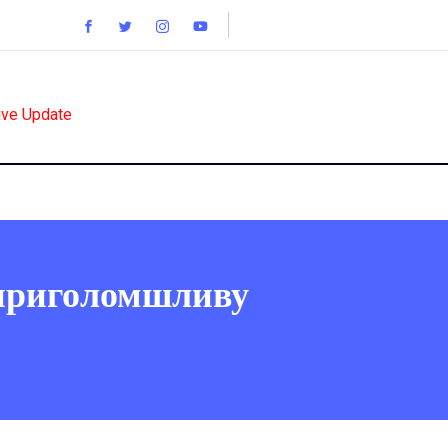
ive Update
 приголомшливу